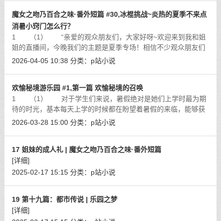
魔女之吻乃百合之味·番外短篇 #30,冰棍挑战~炎热的夏季不来点
消暑小窍门怎么行？
1 （1） “亲爱的观众朋友们，大家好呀~欢迎来到我和姐
姐的直播间，今晚我们的主题是夏季专场！相信不少观众朋友们
都已经放暑假了吧？大家最近有什么想要分享的可以在直播间留
2026-04-05 10:38
分类：
p站小说
言哦~”诺霖身穿一件可爱的居家露
[详细]
欢愉秘境游乐园 #1,第一篇 欢愉秘境的召唤
1 （1） 对于学生们来说，暑假绝对是她们上学时最为期
待的时光，基本每天上学的时候都在盼望着暑假的来临，能够获
得两个月的自由时光，对于林萱姐妹来说自然也不例外，在学校
2026-03-28 15:00
分类：
p站小说
的时候，两人基本每天都在等待着假
[详细]
17 姐妹的成人礼 | 魔女之吻乃百合之味·番外短篇
[详细]
2025-02-17 15:15
分类：
p站小说
19 第十九篇：都市传说 | 乐园之梦
[详细]