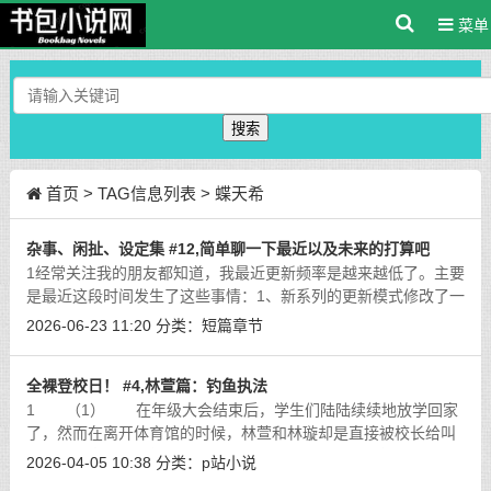
菜单
搜索
首页
> TAG信息列表 > 蝶天希
杂事、闲扯、设定集 #12,简单聊一下最近以及未来的打算吧
1经常关注我的朋友都知道，我最近更新频率是越来越低了。主要
是最近这段时间发生了这些事情：1、新系列的更新模式修改了一
下。最近在sf上开了新书《迷城幻梦》，妹吻世界观下、第四世
2026-06-23 11:20
分类：
短篇章节
代的故事链接在这里：https://bo
[详细]
全裸登校日！ #4,林萱篇：钓鱼执法
1 （1） 在年级大会结束后，学生们陆陆续续地放学回家
了，然而在离开体育馆的时候，林萱和林璇却是直接被校长给叫
到了办公室内，显然，在刚刚的惩罚结束后，校长依然还是有不
2026-04-05 10:38
分类：
p站小说
少话想要对姐妹俩诉说。 在过去
[详细]