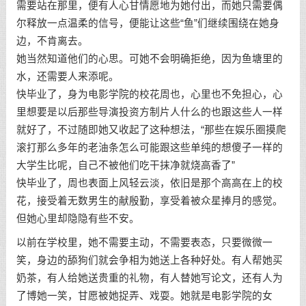
需要站在那里，便有人心甘情愿地为她付出，而她只需要偶
尔释放一点温柔的信号，便能让这些“鱼”们继续围绕在她身
边，不肯离去。
她当然知道他们的心思。可她不会明确拒绝，因为鱼塘里的
水，还需要人来添呢。
快毕业了，身为电影学院的校花周也，心里也不免担心，心
里想要是以后那些导演投资方制片人什么的也跟这些人一样
就好了，不过随即她又收起了这种想法，“那些在娱乐圈摸爬
滚打那么多年的老油条怎么可能跟这些单纯的想傻子一样的
大学生比呢，自己不被他们吃干抹净就烧高香了”
快毕业了，周也表面上风轻云淡，依旧是那个高高在上的校
花，接受着无数男生的献殷勤，享受着被众星捧月的感觉。
但她心里却隐隐有些不安。
以前在学校里，她不需要主动，不需要表态，只要微微一
笑，身边的舔狗们就会争相为她送上各种好处。有人帮她买
奶茶，有人给她送贵重的礼物，有人替她写论文，还有人为
了博她一笑，甘愿被她捉弄、戏耍。她就是电影学院的女