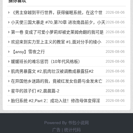
猜你喜欢
《男主穿越到平行世界，获得催眠系统，在这个世
2026-08-06
界当中，所有人都听从小天的安排...》/哪怕男主在街上闲逛，
小天使三国大暴走 #70,第70章 进攻南昌前夕，小天
2026-08-06
选好目标后，直接敲门，开始玩弄户主的老婆与女儿...
使二次元写真集显魅力
第一卷 变成了可爱小萝莉却被史莱姆肏翻的我可是
2026-08-06
看了亿万本小黄书的老司机啊！ #7,渴望被肏翻的我居然只是个
欢迎来到实力至上主义的教室 #1,面对分手的绫小
2026-08-06
小萝莉
路，轻井泽的最后请求是
【ansy】雪夜之行
2026-08-06
媛媛班长的难忘惩罚（10年代风格板）
2026-08-06
肌肉男暴露文 #2,肌肉壮汉被调教成暴露狂#2
2026-08-06
在异国他乡迷路的我，竟被红发女伯爵与金发未亡
2026-08-06
人争夺？ #5,【连载其五】在异国他乡迷路的我，竟被红发女伯
星华的孩子们 #2,晨晨篇-2
2026-08-06
爵与金发未亡人争夺？
胎归系统 #2,Part 2：成功入驻！修改母体变得淫
2026-08-06
荡，把她彻底调教成稍微胎动一下就会流水的色情大母猪！
Powered By
书包小说网
广告 | 统计代码