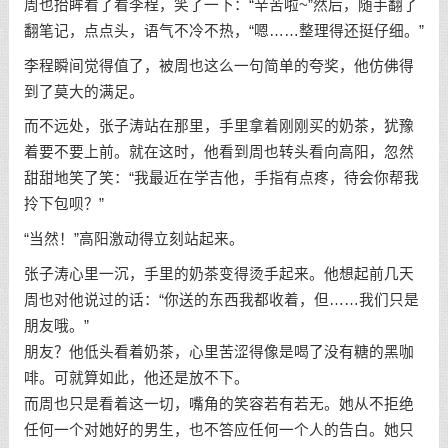
周也抬眸看了看李程，笑了一下：“辛苦啦~”然后，随手翻了
翻笔记，点点头，语气不冷不热，“嗯……整理得还挺仔细。”
李程瞬间觉得值了，被周也这么一句简单的夸奖，他仿佛得
到了莫大的满足。
而不远处，张子涛站在那里，手里拿着刚刚买的奶茶，犹豫
着要不要上前。就在这时，他看到周也转头看向高阳，忽然
甜甜地笑了笑：“我最近在学吉他，手指有点疼，待会你帮我
拎下包呗？”
“当然！”高阳激动得立刻站起来。
张子涛心里一沉，手里的奶茶变得烫手起来。他想起前几天
周也对他说过的话：“你送的东西我都收着，但……我们只是
朋友哦。”
朋友？他低头看着奶茶，心里苦涩得像是喝了没有糖的黑咖
啡。可就算如此，他还是放不下。
而周也只是看着这一切，嘴角的笑容若有若无。她从不拒绝
任何一个对她好的男生，也不答应任何一个人的告白。她只