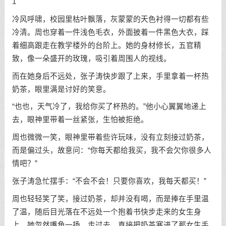
1
冷风呼啸，校园里枯叶飘落，灰蒙蒙的天色衬得一切都有些
冷清。周也穿着一件浅色毛衣，外面披着一件黑色大衣，踩
着细高跟走在教学楼外的台阶上。她的身材修长，五官精
致，像一朵盛开的玫瑰，吸引着周围人的视线。
而在她身后不远处，张子涛快步跟了上来，手里拿着一杯热
奶茶，眼里满是讨好的笑意。
“也也，天气冷了，我给你买了杯热的。”他小心翼翼地递上
去，眼神里带着一丝紧张，生怕被拒绝。
周也微微一笑，眼神里带着些许玩味，没有立刻接过奶茶，
而是偏过头，故意问：“你每天都给我买，我不会欠你很多人
情吧？”
张子涛急忙摆手：“不会不会！只要你喜欢，我每天都买！”
周也轻轻笑了笑，接过奶茶，却并没有喝，而是捧在手里温
了温，随后目光落在不远处一个抱着书快步走来的女生身
上。她忽然嘴角一扬，走过去，直接把奶茶塞进了那女生手