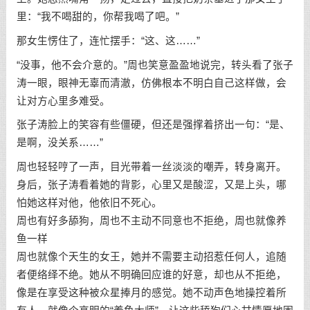
里：“我不喝甜的，你帮我喝了吧。”
那女生愣住了，连忙摆手：“这、这……”
“没事，他不会介意的。”周也笑意盈盈地说完，转头看了张子
涛一眼，眼神无辜而清澈，仿佛根本不明白自己这样做，会
让对方心里多难受。
张子涛脸上的笑容有些僵硬，但还是强撑着挤出一句：“是、
是啊，没关系……”
周也轻轻哼了一声，目光带着一丝淡淡的嘲弄，转身离开。
身后，张子涛看着她的背影，心里又是酸涩，又是上头，哪
怕她这样对他，他依旧不死心。
周也有好多舔狗，周也不主动不同意也不拒绝，周也就像养
鱼一样
周也就像个天生的女王，她并不需要主动招惹任何人，追随
者便络绎不绝。她从不明确回应谁的好意，却也从不拒绝，
像是在享受这种被众星捧月的感觉。她不动声色地操控着所