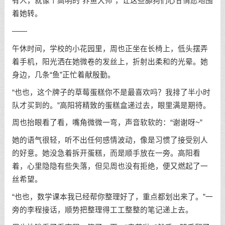
有人，就像个高明的“养鱼大师”，让这些舔狗们心甘情愿地围
着她转。
——
午休时间，学校的小花园里，周也正坐在长椅上，低头摆弄
着手机，阳光洒在她微卷的发丝上，折射出柔和的光晕。她
身边，几条“鱼”正忙着献殷勤。
“也也，这个牌子的草莓蛋糕你不是最喜欢吗？我排了半小时
队才买到的。”高阳将精致的蛋糕盒递过去，眼里满是期待。
周也抬眼看了看，嘴角微微一弯，声音软软的：“谢谢呀~”
她的语气很轻，听不出任何感情波动，像是习惯了接受别人
的好意。她没急着拆开蛋糕，而是顺手放在一旁。高阳看
着，心里隐隐有些失落，但见周也没有拒绝，便又燃起了一
丝希望。
“也也，数学课本我已经帮你整理好了，重点都划出来了。”一
旁的李程接话，顺势把整理得工工整整的笔记递上去。