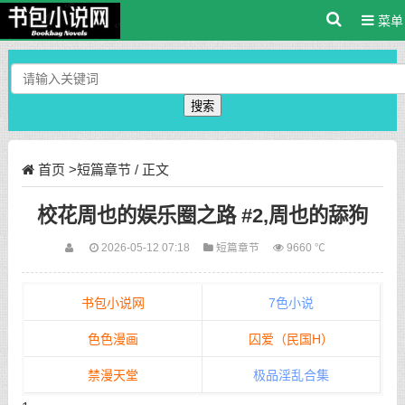
菜单
搜索
首页
>
短篇章节
/ 正文
校花周也的娱乐圈之路 #2,周也的舔狗
2026-05-12 07:18
短篇章节
9660 ℃
书包小说网
7色小说
色色漫画
囚爱（民国H）
禁漫天堂
极品淫乱合集