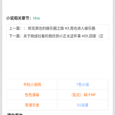
小说相关章节：
hhw
上一篇：：
校花周也的娱乐圈之路 #3,周也进入娱乐圈
下一篇：
关于刚成社畜的我捡到小正太这件事 #20,回家（正
文结局下）
书包小说网
7色小说
色色漫画
（乱伦）妹汁NP
禁漫天堂
51动漫