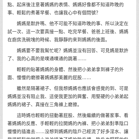
點、起床後注意著媽媽的表情、媽媽好像都不知道昨晚的
事、輕鬆的煮著早餐、也讓我心中有個問號？
媽媽是默許嗎、他不可能不知道昨晚的事、所以決定在
試一次、這一次要真接一點、吃完早餐、爸爸上班後、媽媽
在廚房洗碗塊的時候、我靜靜的來到媽媽的後面。
媽媽要不要我幫忙呢？媽媽並沒有回答、可見媽是默許
了、我的心真的是噗通噗通的跳著……
輕輕的貼著媽媽的身體、然後把小弟弟拿到褲子的外
面、慢慢的磨擦著媽媽那美麗的屁股……
雖然是隔著裙子、但我想媽媽也應該會感覺的到、可是
媽媽並沒有阻止我、這使我更加的興奮、用堅硬的小弟弟起
媽媽的裙子、真接在三角褲上磨擦。
這時媽也輕輕的扭動著屁股、然後繼續的做著家事、看
著媽媽的反應、手輕輕的拉開媽的內褲、把小弟弟對準陰口
慢慢的插進去……沒想到媽媽的陰戶己經流了好多淫水、讓