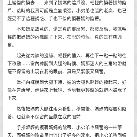
上慢慢的摸去……來到了媽媽的陰戶邊、輕輕的摸著媽的陰
戶、這時的我真可說是血氣噴張，小弟弟也脹的老高、也已
經受不了這種誘惑、手也不停的摸著媽的陰蒂。
不知媽是故意的、還是真的那麼累、都沒反應、我就輕
輕的把媽媽的內褲脫了下來、在脫的時候、真的是有夠興
奮。
起先從內褲的邊緣、輕輕的插入、再往下一點一點的往
下移動……當內褲脫到大腿的時候、媽那迷人的三角地帶就
毫不保留的出現在我的眼前、真是又緊張又興奮。
當把內褲脫到大腿下時、媽的大腿也輕輕的擡起來、好
像在告訴我、趕快來上我吧、也讓我更輕鬆的就把內褲脫了
下來。
然後把媽的大腿往兩旁移動、移開後、媽媽的陰唇和陰
蒂、也就毫不保留的呈獻在我的眼前……
手指輕輕的摸著媽媽的陰蒂、小弟弟也興奮的一柱擎
天、而媽媽的陰道里也流出了好多的淫水、把小弟弟移到媽