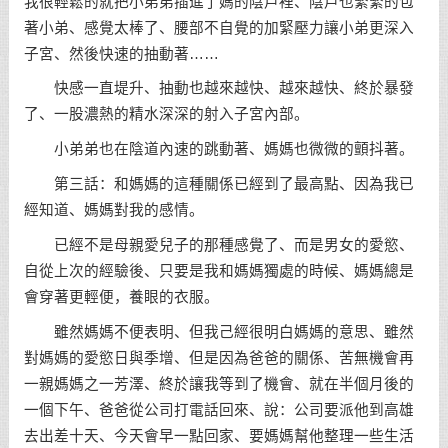
我很輕鬆的就把小弟弟插進了媽的陰戶裡、陰戶也緊緊的包
著小弟、感覺太棒了、腰部不自覺的加緊壓力讓小弟更深入
子宮、然後快速的抽動著……
快感一直堤升、抽動也越來越快、越來越快、終於暴發
了、一股濃熱的精水深深的射入子宮內部。
小弟弟也在陰道內速的跳動著、媽媽也微微的顫抖著。
第三話：和媽媽的這種關係已經到了最高點、因為我已
經知道、媽媽對我的感情。
已經不是母親愛兒子的那種感覺了、而是男女的愛慾、
自從上次的經驗後、只要是我和媽媽獨處的時候、媽媽總是
會穿著更輕便，養眼的衣服。
雖然媽媽不便表明、但我己經很明白媽媽的意思、雖然
對媽媽的愛慾日與季增、但是因為爸爸的關係、苦無機會再
一親媽媽之一芳澤、終於讓我等到了機會、就在半個月後的
一個下午、爸爸從公司打電話回來、說：公司要派他到高雄
去出差十天、今天會早一點回家、要媽媽幫他整理一些生活