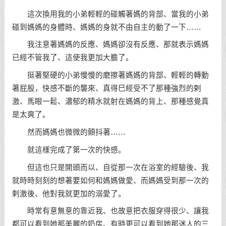
這次換用我的小弟輕輕的碰觸著媽的背部、當我的小弟
碰到媽媽的身體時、媽媽的身就不由自主的動了一下……
我注意著媽媽的反應、媽媽卻沒有反應、那就表示媽媽
已經不管我了、這使我更加大膽了。
挺著堅硬的小弟慢慢的磨擦著媽媽的背部、輕輕的轉動
著屁股，快感不斷的襲來、真得巳經受不了那種強烈的剌
激、馬眼一鬆、濃郁的精水就射在媽媽的背上、那種感覺真
是太爽了。
然而媽媽也微微的顫抖著……
就這樣完成了第一次的快感。
但這也只是開頭而以、自從那一次在浴室的經驗後、我
就時時刻刻的想著要如何和媽媽做愛、而媽媽受到那一次的
剌激後、他對我就更加的溺愛了。
時常有意無意的靠近我、也故意把衣服穿得很少、讓我
都可以看到她那美麗的奶房、有時更可以看到她那迷人的三