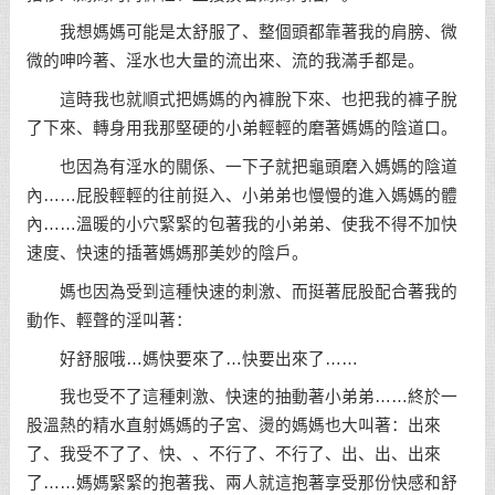
我想媽媽可能是太舒服了、整個頭都靠著我的肩膀、微
微的呻吟著、淫水也大量的流出來、流的我滿手都是。
這時我也就順式把媽媽的內褲脫下來、也把我的褲子脫
了下來、轉身用我那堅硬的小弟輕輕的磨著媽媽的陰道口。
也因為有淫水的關係、一下子就把龜頭磨入媽媽的陰道
內……屁股輕輕的往前挺入、小弟弟也慢慢的進入媽媽的體
內……溫暖的小穴緊緊的包著我的小弟弟、使我不得不加快
速度、快速的插著媽媽那美妙的陰戶。
媽也因為受到這種快速的刺激、而挺著屁股配合著我的
動作、輕聲的淫叫著：
好舒服哦…媽快要來了…快要出來了……
我也受不了這種剌激、快速的抽動著小弟弟……終於一
股溫熱的精水直射媽媽的子宮、燙的媽媽也大叫著：出來
了、我受不了了、快、、不行了、不行了、出、出、出來
了……媽媽緊緊的抱著我、兩人就這抱著享受那份快感和舒