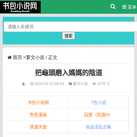
菜单
搜索
首页
>
繁文小说
/ 正文
把龜頭磨入媽媽的陰道
2026-05-12 06:54
繁文小说
2270 ℃
书包小说网
7色小说
色色漫画
囚爱（民国H）
禁漫天堂
极品淫乱合集