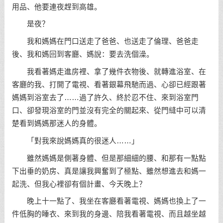
用品、他要連夜趕到高雄。
是夜？
我和媽媽在門口送走了爸爸、也送走了倫理、爸爸走
後、我和媽回到客廳、媽說：要去洗個澡。
我看著媽走進房裡、拿了幾件衣物後、就轉進浴室、在
客廳的我、打開了電視、看著銀幕飛馳而過、心卻已經跟著
媽媽到浴室去了……過了許久、終於忍不住、來到浴室門
口、卻發現浴室的門並沒有完全的關起來、從門縫中可以清
楚看到媽媽那迷人的身體。
「對我來說媽媽真的很迷人……」
雖然媽媽是側著身體、但是那細細的腰、和那有一點點
下出垂的奶房、真是讓我興奮到了極點、雖然想進去和媽一
起洗、但我心裡卻有個計畫、今天晚上？
晚上十一點了、我坐在客廳看著電視、媽媽也換上了一
件低胸的睡衣、來到我的身邊、陪我看著電視、而且越坐越