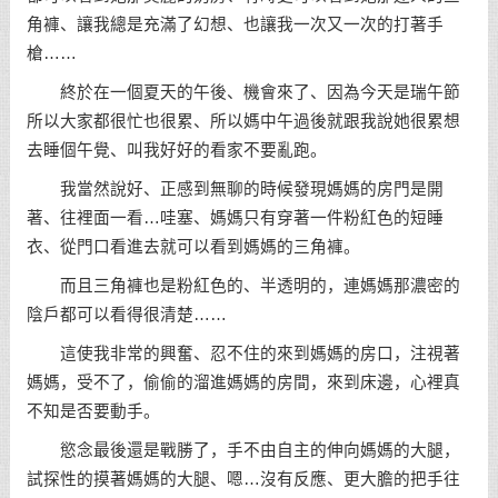
角褲、讓我總是充滿了幻想、也讓我一次又一次的打著手
槍……
終於在一個夏天的午後、機會來了、因為今天是瑞午節
所以大家都很忙也很累、所以媽中午過後就跟我說她很累想
去睡個午覺、叫我好好的看家不要亂跑。
我當然說好、正感到無聊的時候發現媽媽的房門是開
著、往裡面一看…哇塞、媽媽只有穿著一件粉紅色的短睡
衣、從門口看進去就可以看到媽媽的三角褲。
而且三角褲也是粉紅色的、半透明的，連媽媽那濃密的
陰戶都可以看得很清楚……
這使我非常的興奮、忍不住的來到媽媽的房口，注視著
媽媽，受不了，偷偷的溜進媽媽的房間，來到床邊，心裡真
不知是否要動手。
慾念最後還是戰勝了，手不由自主的伸向媽媽的大腿，
試探性的摸著媽媽的大腿、嗯…沒有反應、更大膽的把手往