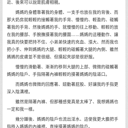
近、後來可以說是肌膚相親。
媽媽的身體靠著我的身體、一支手也放在我的背後、而
那大奶房就輕輕的接觸著我的手背、慢慢的、輕盈的、碰觸
著我的手背、然後媽媽的手、就慢慢的往上移動、輕輕的放
在我的腰部、手腕撫摸著我的腰圍……媽媽的這種動作、讓
我真的快要把持不住、小弟弟快速的充血、漲大、然而我也
把小手、伸到媽媽的大腿、輕輕的碰觸著大腿的內側、雖然
媽媽的皮膚並不是很細、但摸起夾卻是很舒服。
慢慢的滑動著、漸漸的移到大腿的上部、微微的碰觸著
媽媽的陰戶、手指隔著內褲輕輕的摸著媽媽的陰道口。
而媽媽也微微的回應著、妞動著屁股、好讓我的手指更
深入陰溝裡。
雖然是隔著內褲、但那種感覺真是太棒了、我想媽媽也
一定和我一樣。
幾分鍾後、媽媽的陰戶也流出淫水、這使我更大膽把手
指移入媽媽的內褲裡、直接摸著媽媽的陰戶。