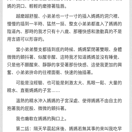
媽的洞口、輕輕的磨擦著陰唇。
越磨越舒服、小弟弟也一寸一寸的插入媽媽的洞穴裡、
慢慢的插到一半時、猛然一挺、整支小弟弟都進入了媽媽的
陰道內、那時的我才只有十八歲、那種快感和激動真的不是
用言語可以形容的。
當小弟弟整支都插到底的時候、媽媽緊閉著雙眼、身體
微微的顫抖著、似醒非醒、這時我才知道媽媽並沒有睡覺、
只是他不願醒來、靜靜的享受著那份快感、這使我更加的興
奮、小弟弟拚命的往裡面衝、快速的抽插著。
可能是沒經驗、也可能是刺激太大、馬眼一鬆、大量的
精水、直衝媽媽的子宮……
溫熱的精水沖入媽媽的子宮深處、使得媽媽不由自主的
抱著我的屁股、微微的顫抖著。
我也癱軟在媽媽的胸口上。
第二話：隔天早晨起床後、媽媽若無其事的來叫我吃早