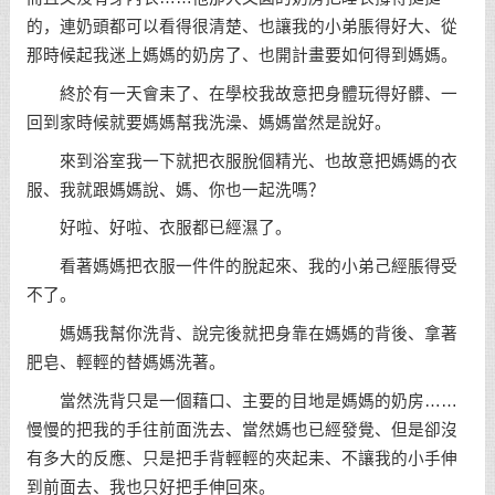
的，連奶頭都可以看得很清楚、也讓我的小弟脹得好大、從
那時候起我迷上媽媽的奶房了、也開計畫要如何得到媽媽。
終於有一天會耒了、在學校我故意把身體玩得好髒、一
回到家時候就要媽媽幫我洗澡、媽媽當然是說好。
來到浴室我一下就把衣服脫個精光、也故意把媽媽的衣
服、我就跟媽媽說、媽、你也一起洗嗎？
好啦、好啦、衣服都已經濕了。
看著媽媽把衣服一件件的脫起來、我的小弟己經脹得受
不了。
媽媽我幫你洗背、說完後就把身靠在媽媽的背後、拿著
肥皂、輕輕的替媽媽洗著。
當然洗背只是一個藉口、主要的目地是媽媽的奶房……
慢慢的把我的手往前面洗去、當然媽也已經發覺、但是卻沒
有多大的反應、只是把手背輕輕的夾起耒、不讓我的小手伸
到前面去、我也只好把手伸回來。