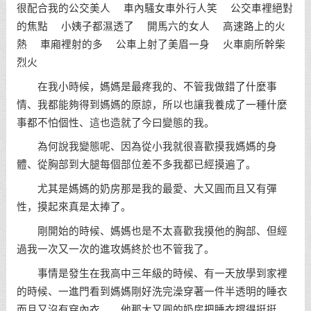
很配合我的公交美人 車內騷女車外行人笑 公交車裡絕對
的焦點 小姨子都濕透了 開馬六的女人 高速路上的火
熱 車廂裡射的多 公車上射了美眉一身 火車廁所幹柴
烈火
在我小時候，媽媽是最疼我的、不管我做錯了什麼事
情、我都能夠得到媽媽的原諒，所以也讓我養成了一種什麼
事都不怕個性、這也造就了今曰變態的我。
為何說我變態呢、因為從小我就很喜歡摸我媽媽的身
體、從胸部到大腿每個部位差不多我都已經摸遍了。
尤其是媽媽的奶房那是我的最愛、大又圓而且又有彈
性，摸起來真是太捧了。
剛開始的時候、媽媽也是不太喜歡我摸他的胸部、但經
過我一次又一次的進攻媽終於也不管我了。
事情是發生在我高中三年級的時候、有一天放學到家裡
的時候、一進門看到媽媽剛好洗完澡穿著一件半透明的睡衣
而且又沒有穿內衣……他那大又圓的奶房把睡衣撐得挺挺