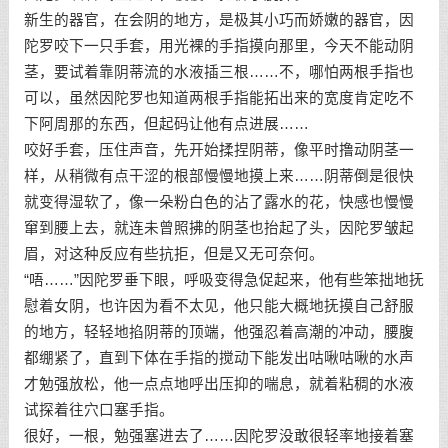
新生的器官，在会阴的地方，是极其小巧而娇嫩的器官，因
陀罗咬下一只手套，用光裸的手指摸向那里，今天不能动阴
茎，要试着靠阴蒂流的水液插三根……不，哪怕两根手指也
可以，虽然因陀罗也知道两根手指能拓出来的宽度肯定吃不
下阿周那的东西，但起码让他有点进展……
咬好手套，压住声音，先开始揉捏阴蒂，像平时撸动阴茎一
样，从稍微有点干涩的根部慢慢地摸上来……阴蒂倒是很快
就变得湿软了，像一朵粉白色的沾了露水的花，快感也慢慢
窜到腰上去，就连未曾照拂的阴茎也抬起了头，因陀罗皱起
眉，对这种反应有些抗拒，但是又无可奈何。
“唔……”因陀罗垂下眼，呼吸变得急促起来，他有些笨拙地抚
慰着女阴，也许因为看不太见，他只能大概地抚摸自己舒服
的地方，轻轻地掐阴蒂的顶端，他强忍着高潮的冲动，腰腹
都绷紧了，直到下体在手指的搅动下能发出咕啾咕啾的水声
才勉强放松，他一点点地呼出压抑的喘息，就着粘稠的水液
试探着往穴口塞手指。
很好，一根，勉强塞进去了……因陀罗没敢很轻率地接着塞