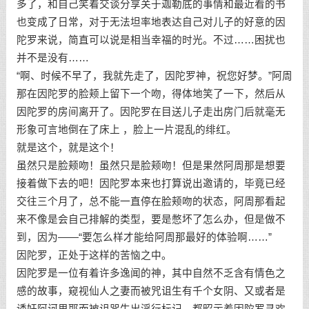
多了，和自己笑着交谈分享关于迦勒底的事情和最近看的书
也变成了日常，对于无法坦率地表达自己对儿子的好意的因
陀罗来说，简直可以说是相当幸福的时光。不过……困扰也
并不是没有……
“啊、时候不早了，我就先走了，因陀罗神，祝您好梦。”阿周
那在因陀罗的脸颊上留下一个吻，得体地笑了一下，然后从
因陀罗的房间离开了。因陀罗在目送儿子走出房门后就毫无
形象可言地倒在了床上 ，脸上一片混乱的绯红。
就是这个，就是这个！
虽然只是脸颊吻！虽然只是脸颊吻！但是果然阿周那是想要
接着做下去的吧！因陀罗本来也打算说出邀请的，毕竟已经
交往三个月了，总不能一直停在脸颊吻的状态，阿周那看起
来不像是会自己排解的类型，要是憋坏了怎么办，但是做不
到，因为——“要怎么样才能给阿周那最好的体验啊……”
因陀罗，正处于这样的苦恼之中。
因陀罗是一位有着许多逸闻的神，其中自然不乏含有情色之
感的故事，窥视仙人之妻而被咒诅生有千个女阴、又或者是
诱奸阿诃里耶而被诅咒生出淫行标记，都昭示着因陀罗寻欢