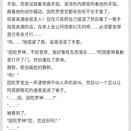
手指，而是试探着弯曲手指，滚烫的内壁吸附着他的手指，
跟着他的动作蠕动，因陀罗感觉都有些咬不住手套了。
但是高潮会很丢人！仅仅只是把自己揉湿了然后塞了一根手
指就高潮的话，在床上会让阿周那幻灭的吧……必须要变得
游刃有余才行……
“呜……”他抿紧了唇，涎液浸湿了手套。
“因陀罗神，不好意思，我好像有东西落在……”阿周那带着歉
意打开了门，然后僵在了原地。
静默，相当尴尬的静默。
“呜！”
因陀罗发出一声凄惨得不似人声的哀叫，然后以一个足以让
阿周那眼花的速度逃进了被子。
“……因、因陀罗神……?”
“……”
被看到了。
“因陀罗神?您、您还好吗？”
“……”