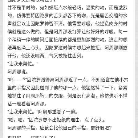
并不是平时的，宛如蜻蜓点水般轻巧，温柔的吻，而是激烈
的，仿佛要将因陀罗的舌头都吞下的吻，光是唇舌交缠的水
声就足以让因陀罗神智不清。他需要呼吸，他捏造肉身的时
候就是这么做的，但是阿周那没打算让他好好的呼吸，每一
个稍稍一停的瞬间后面接续的都是更加激烈的吻。逃走的想
法再度涌上心头，因陀罗这时候才想起来推拒，阿周那刚放
开他，他还没喘两口气又被按住齿列。
“让我来帮忙。”
阿周那说。
“呜……?”因陀罗蹭得离阿周那近了一点，不知道塞在他小穴
里的手指又因此碰到了他的哪一点，他猛然抖了一下，紧紧
地抓住了阿周那胸口的衣服，倒是没有高潮，他仿佛听不懂
话一般看着阿周那。
“让我来帮忙。”阿周那重复了一遍。
“嗯，嗯。”因陀罗想不出拒绝的理由，点了点头。
阿周那的手指，应该会比他自己的手指，更舒服吧?