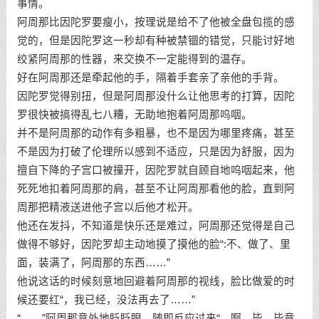
事情。
阿周那比因陀罗要瘦小，按理说是给不了他被全盘包揽的感
觉的，但是因陀罗这一秒却有种被禁锢的错觉，只能讨好地
绞紧阿周那的性器，来交换不一定能得到的温存。
好在阿周那还是牵起他的手，隔着手套亲了亲他的手背。
因陀罗觉得别扭，但是阿周那没什么让他思考的打算，因陀
罗很快被搞得乱七八糟，无助地抱着阿周那呜咽。
并不是阿周那的动作有多粗暴，也不是因为哪里疼痛，甚至
不是因为打破了伦理所以感到不适应，只是因为舒服，因为
擅自下降的子宫口被撞开，因陀罗就自顾自地呜咽起来，他
死死地扣着阿周那的肩，甚至不让阿周那看他的脸，直到阿
周那把精液送进他子宫以后他才松开。
他还在发抖，不知道是快乐还是难过，阿周那还觉得是自己
做得不够好，因陀罗却主动地摸了摸他的脸“:不、做了、里
面，装满了，阿周那的东西……”
他说这话的时候刻意地回避着阿周那的视线，脸比做爱的时
候还要红“，我已经，没法再去了……”
“……”阿周那意外地眨眨眼，随即反应过来“，啊、毕、毕竟