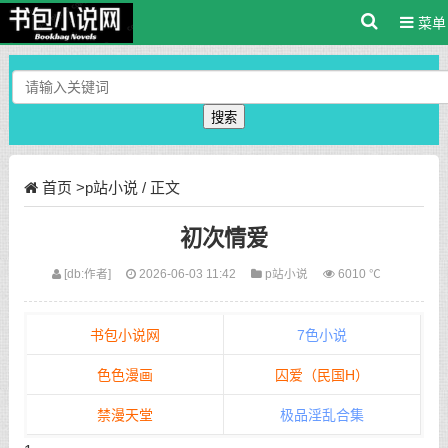
菜单
搜索
首页
>
p站小说
/ 正文
初次情爱
[db:作者]
2026-06-03 11:42
p站小说
6010 ℃
书包小说网
7色小说
色色漫画
囚爱（民国H）
禁漫天堂
极品淫乱合集