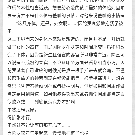
作乐的本性相当活跃。想要给心爱的孩子最好的体验对因陀
罗来说并不是什么值得羞耻的事情，对他来说羞耻的事情是
——“这具身体，还是，处女啊……”因陀罗哀怨地抱紧了被
子。
这具下界而来的身体本来就是新造的，而且并不是一开始就
做了女性的器官，而是因陀罗在决定和阿周那交往后稍稍改
造了下体，因为是新生且强塞的器官所以非常青涩，简直可
以说是不成熟的果实，不论从哪个方面来看都相当小巧，因
陀罗试着自己适应的时候光是插一根手指进去就会痛，不擅
长忍耐痛苦的神明到现在都没能把第二根手指塞进去，想高
潮只能凭借着撸动阴茎或者揉捏阴蒂，但是如果和阿周那做
肯定要用到阴道，如果他疼得哭出来或者抓伤阿周那肯定会
很败兴致……到底该怎么办才好啊……
果然还是要做。
得扩张才行。
不然就不能让阿周那开心了……
因陀罗叹着气坐起来，慢慢地把裤子脱掉。