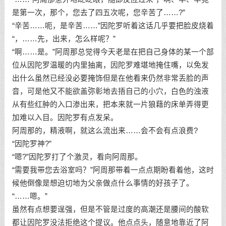
是第一次，那个，您去了四五次呢，您辛苦了……?”
“辛苦……呃，是辛苦……”因陀罗听着这话几乎要把脸皮烧着
“，……先，出来，怎么样呢？”
“啊……是。”阿周那总觉得今天老是在把自己身体的某一个部
位从因陀罗温暖的内里抽离，因陀罗难堪地掩住嘴，以免发
出什么虽然已经没必要掩饰但是在他看来仍然非常丢脸的声
音，可是他又不能欲盖弥彰地去捂自己的小穴，白色的浊液
从有些红肿的入口渗出来，把本来就一片狼藉的床单弄得更
加难以入目。因陀罗有点发呆。
阿周那的，精液啊，就这么流出来……会不会有点浪费?
“因陀罗神?”
“嗯?”因陀罗打了个激灵，看向阿周那。
“需要我带您去浴室吗？”阿周那带着一点点期盼看着他，这时
候他倒像是想迫切地为父亲做点什么事情的好孩子了。
“……嗯。”
虽然有点想要逞强，但是不管是过度的高潮还是腰间的酸软
都让因陀罗没法拒绝这个提议。他点点头，随意地靠近了阿