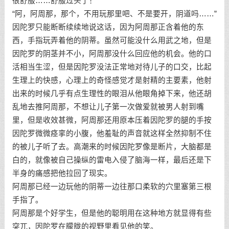
很舒服……舒服过头了！
“阿，阿周那，那个，不用玩那里吧、不是要开，阴道吗……”
因陀罗只能断断续续地说这话，因为阿周那正含着他的东
西，手指玩弄着他的阴蒂。虽然可能没什么用武之地，但是
因陀罗的阴茎并不小，阿周那没什么回应他的机会。他的口
活相当生涩，但是因陀罗没法正常地对待儿子的口交，比起
生理上的快感，心理上的奇怪感觉才是射精的主要素，他射
出来的时候几乎有点生理性的眼泪从他眼角掉下来，他还胡
乱地去推阿周那，不想让儿子第一次做爱就被男人射到嘴
里，但是收效甚微，阿周那还用原本压着因陀罗的腿的手按
因陀罗微微痉挛的小腹，他羞耻的声音就这样全然抑制不住
的被儿子听了去。高潮来的时候因陀罗像是断片，大脑都是
白的，就像被自己操纵的雷电入侵了脑海一样，最后还是下
半身的痛感把他拉回了现实。
阿周那已经一边玩他的阴蒂一边往那口柔软的穴里塞第三根
手指了。
阿周那是个好学生，但是他的聪明用在这种地方就显得有些
突兀，因陀罗在朦胧的视野里看见他的笑。