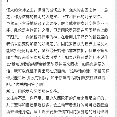
1
伟大的众神之王，慷慨的富饶之神，强大的雷霆之神——总
之，作为这样的神明的因陀罗，正在和自己的儿子交往。
虽然义正言辞地反驳了弗栗多，跟亲戚家的女儿交往绝不可
能，乱伦是有悖正礼之事，但是因陀罗还是在阿周那身上栽
了跟头。一向被说好搞定的神，在看到儿子漂亮的皱着眉的
表情以后变得加倍的好搞定了。因陀罗自认为世界上是没人
能够拒绝阿周那的，虽然最开始他也非常抗拒，但是不管从
哪个角度来看阿周那都太可爱了！如果这样可爱的儿子说什
么“我知道我的感情会给因陀罗神带来困扰，如果您需要的
话，我可以保证不再出现在您面前。”这种话的话！不管怎样
也只能给出“并没有困扰，如果你想的话我们就交往试试看
吧。”这样的回答了吧！
所以，因陀罗和阿周那在交往。
交往并不是一件坏事，至少从因陀罗的角度来看是这样的，
儿子变得和自己亲近很多，会主动带着煮好的可可或者醒酒
汤来到他身边，登上爱罗婆多依偎在因陀罗身边的时间也增