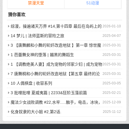
禁漫天堂
51动漫
猜你喜欢
综漫，操遍诸天万界 #14,第十四章 最后在岛屿上的
2026-01-10
狂欢派对
14 梦儿 | 法师蓝斯的冒险之旅
2025-04-07
3 【唐舞麟和小舞的轮奸改造地狱 】第一章 惊世魔
2025-03-31
王现身 | 斗罗大陆同人
1 芭蕾舞女神的堕落 | 媚黑的舞蹈生
2025-03-31
1 【调教绝美人妻】成为宠物的邻家少妇 | 成为宠物
2025-03-31
的邻家少妇
7 唐舞桐和小舞的轮奸改造地狱【第五章 最终的沦
2025-03-31
陷】 | 斗罗大陆同人
10 人偶棋盘 | 收容系列
2025-03-05
3 批哩批哩 夏威夷篇 | 2233&狂阶玉藻前篇
2025-02-21
魔法少女战败调教 #22,水牢.....触手，电击，冰块，
2025-12-09
高潮寸止.....我在干什么啊我
化身奴隶的大小姐 #2,第2话.
2025-11-12