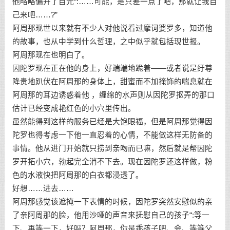
他略略偏开了目光“:……可能，是只差一点了吧，那就让我自
己来吧……?”
阿周那现世以来就有不少人对他说看过摩诃婆罗多，知道他
的故事，也从中学到什么哲理，之中似乎就包括现世报。
阿周那现在也明白了。
因陀罗现在正在他的身上，好端端地跪着——或者说是纡尊
降贵地趴伏在阿周那的身体上，甜蜜而不加掩饰的喘息就在
阿周那的耳边诱惑着他 ，缠绵的水声则从因陀罗抠弄的那口
估计已经变成艳红色的小穴里传出。
虽然能得到这样的服务已经是大饱眼福，但是阿周那觉得因
陀罗也得考虑一下他一直忍着的心情，不能做这样无防备的
事情。他从进门开始就只捞到亲吻而已嘛，然后就是帮因陀
罗开拓小穴，勃起完全消不下去。现在因陀罗还这样做，粉
色的水液快把阿周那的白衣都浸透了。
好想……进去……
阿周那感觉该遮掩一下表情的时候，因陀罗突然安慰似的亲
了亲阿周那的脸，他用沙哑的声音来抚慰自己的孩子“:等一
下、再等一下，好吗？阿周那，你是乖孩子吧、会、等等父