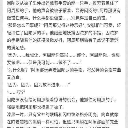
因陀罗从被子里伸出还戴着手套的那一只手，摸索着盖住了
阿周那的手，他的声音被被子蒙着，显得闷闷的“:阿周那没有
做错任何事。什么事都没做错……别觉得是自己的错。”
“那是怎么回事呢？”阿周那觉得这种示好与安慰相当可爱，轻
轻扣住了因陀罗的手。他细细地抚摸因陀罗的手指，因陀罗
的手指随着他的抚摸微微发抖，阿周那稍微有了点说不清楚
的满足感。
“因为……我想让，阿周那你高兴……那个，阿周那你、也想
要做吧……但是我可能……做不了……”
“为什么呢？”阿周那玩弄着因陀罗的手指，将父神的食指弯曲
又放直。
“因为、因为、因为放不进来……”
“……哎?”
因陀罗没有给阿周那接着惊讶的机会，他抓住阿周那的手，
强硬地把阿周那也拽进了被子。
漆黑一片，只有父神的眼睛和闪电纹路格外明亮，简直就像
在盯着猎物的黑豹一样可怕，但这只黑豹在阿周那面前完全