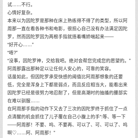
试……不行。
心情好复杂。
本来以为因陀罗是那种在床上熟练得不得了的类型，所以阿
周那一直在看各种书和电影，很担心自己没有办法满足因陀
罗，然而因陀罗因为两根手指就捂着嘴娇喘起来——
“好开心……”
“唔?”
“没事，因陀罗神，交给我吧。绝对会帮您完成您的愿望的。”
阿周那露出那种足以让任何人安心的，可靠的笑容。
话虽如此，但因陀罗承受快感的阈值比阿周那想象的还要
低，完全是浑身上下都是弱点，而且反应相当大，能看出来
因陀罗已经是很努力地忍耐了，但是高潮时的抽搐的腰部实
在难以驯服……
在阿周那手指的动作下又去了三次的因陀罗终于抓住了一点
点清醒的机会抓住了儿子覆在自己小腹上的手“:等、等一下
——阿周那！不要、呜、不要再、可以了、可、可以了、呜
啊♡……阿、阿周那！”