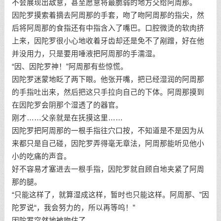
不会展现出敌意，甚至愿意将最脆弱的地方交给阿周那。
因陀罗摸索着摘去阿周那的手套，吻了吻阿周那的指尖，然
后将阿周那的食指还有中指含入了嘴巴。口腔微烫的软肉挤
上来，因陀罗很小心地收着牙齿却还是免不了剐蹭，好在他
并没用力，只是要用唾液把阿周那的手濡湿。
“因、因陀罗神！”阿周那有些惊慌。
因陀罗迷蒙地眨了两下眼。他张开嘴，把已经湿润的阿周那
的手指吐出来，然后把这只手拉向自己的下体。阿周那摸到
在因陀罗会阴那个湿透了的器官。
刚才……父亲就是在抚摸这里……
因陀罗把阿周那的一根手指往穴口按，不知道是不是因为从
来都只是自己碰，因陀罗弄得毫无章法，阿周那能听见他小
小的吃痛的声音。
好不容易才塞进去一根手指，因陀罗就自顾自地夹紧了阿周
那的腿。
“只能这样了，就算湿成这样，暂时也只能这样。阿周那、”因
陀罗说“，我会努力的，所以再等呜！”
因陀罗突然地被吻住了。