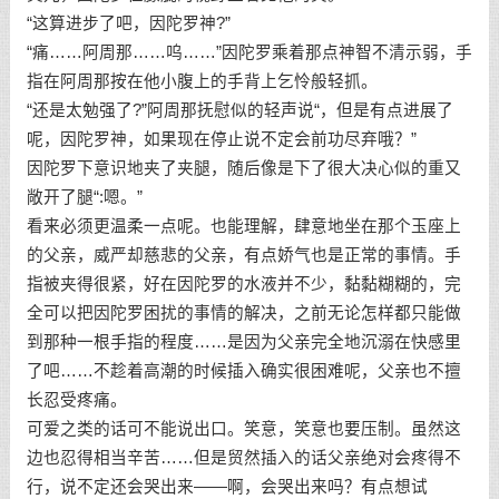
“这算进步了吧，因陀罗神?”
“痛……阿周那……呜……”因陀罗乘着那点神智不清示弱，手
指在阿周那按在他小腹上的手背上乞怜般轻抓。
“还是太勉强了?”阿周那抚慰似的轻声说“，但是有点进展了
呢，因陀罗神，如果现在停止说不定会前功尽弃哦？”
因陀罗下意识地夹了夹腿，随后像是下了很大决心似的重又
敞开了腿“:嗯。”
看来必须更温柔一点呢。也能理解，肆意地坐在那个玉座上
的父亲，威严却慈悲的父亲，有点娇气也是正常的事情。手
指被夹得很紧，好在因陀罗的水液并不少，黏黏糊糊的，完
全可以把因陀罗困扰的事情的解决，之前无论怎样都只能做
到那种一根手指的程度……是因为父亲完全地沉溺在快感里
了吧……不趁着高潮的时候插入确实很困难呢，父亲也不擅
长忍受疼痛。
可爱之类的话可不能说出口。笑意，笑意也要压制。虽然这
边也忍得相当辛苦……但是贸然插入的话父亲绝对会疼得不
行，说不定还会哭出来——啊，会哭出来吗？有点想试