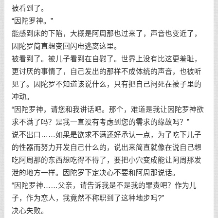
被看到了。
“因陀罗神。”
能感到床的下陷，大概是阿周那也过来了，声音也变近了，
因陀罗简直想变回闪电逃离这里。
被看到了。被儿子看到在自慰了。世界上没有比这更羞耻，
更讨厌的事情了，自己发出的那样不成体统的声音，也被听
见了。因陀罗不知道该说什么，只有把自己闷死在被子里的
冲动。
“因陀罗神，请您和我讲话吧。那个，难道是我让因陀罗神欲
求不满了吗？是我一直没有考虑到您的需求的缘故吗？”
说不出口……如果是欲求不满还好承认一点，为了吃下儿子
的性器而努力开发自己什么的，说出来简直就像在说自己想
吃阿周那的东西想吃得不得了，要把小穴变成能让阿周那发
泄的地方一样。因陀罗下定决心不要和阿周那说话。
“因陀罗神……父亲，请告诉我是不是我的罪责吧？作为儿
子，作为恋人，我竟然不称职到了这种地步吗?”
决心失败。