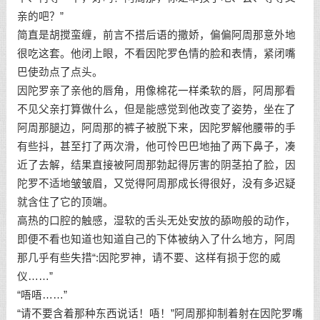
亲的吧？”
简直是胡搅蛮缠，前言不搭后语的撒娇，偏偏阿周那意外地
很吃这套。他闭上眼，不看因陀罗色情的脸和表情，紧闭嘴
巴使劲点了点头。
因陀罗亲了亲他的唇角，用像棉花一样柔软的唇，阿周那看
不见父亲打算做什么，但是能感觉到他改变了姿势，坐在了
阿周那腿边，阿周那的裤子被脱下来，因陀罗解他腰带的手
有些抖，甚至打了两次滑，他可怜巴巴地抽了两下鼻子，凑
近了去解，结果直接被阿周那勃起得厉害的阴茎拍了脸，因
陀罗不适地皱皱眉，又觉得阿周那成长得很好，没有多迟疑
就含住了它的顶端。
高热的口腔的触感，湿软的舌头无处安放的舔吻般的动作，
即便不看也知道也知道自己的下体被纳入了什么地方，阿周
那几乎有些失措“:因陀罗神，请不要、这样有损于您的威
仪……”
“唔唔……”
“请不要含着那种东西说话！唔！”阿周那抑制着射在因陀罗嘴