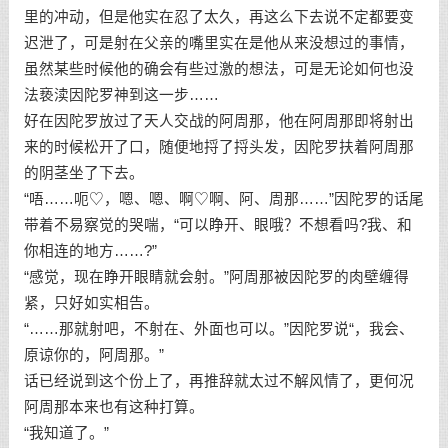
里的冲动，但是他实在忍了太久，再这么下去说不定都要变
迟泄了，可是射在父亲的嘴里实在是他从来没想过的事情，
虽然某些时候他的确会有些过激的想法，可是无论如何也没
法亵渎因陀罗神到这一步……
好在因陀罗放过了天人交战的阿周那，他在阿周那即将射出
来的时候松开了口，随便地捋了捋头发，因陀罗扶着阿周那
的阴茎坐了下去。
“唔……呃♡，嗯、嗯、啊♡啊、阿、周那……”因陀罗的话尾
带着不易察觉的哭喘，“可以睁开、眼哦？不想看吗?我、和
你相连的地方……?”
“感觉，现在睁开眼睛就会射。”阿周那被因陀罗的肉壁缠得
紧，只好如实相告。
“……那就射吧，不射在、外面也可以。”因陀罗说“，我会、
原谅你的，阿周那。”
话已经说到这个份上了，再推辞就太过不解风情了，更何况
阿周那本来也有这种打算。
“我知道了。”