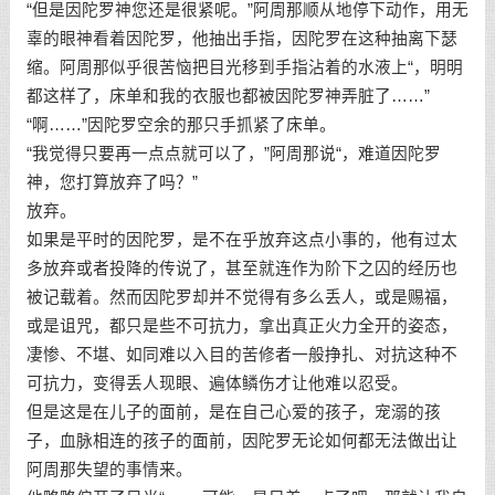
“但是因陀罗神您还是很紧呢。”阿周那顺从地停下动作，用无
辜的眼神看着因陀罗，他抽出手指，因陀罗在这种抽离下瑟
缩。阿周那似乎很苦恼把目光移到手指沾着的水液上“，明明
都这样了，床单和我的衣服也都被因陀罗神弄脏了……”
“啊……”因陀罗空余的那只手抓紧了床单。
“我觉得只要再一点点就可以了，”阿周那说“，难道因陀罗
神，您打算放弃了吗？”
放弃。
如果是平时的因陀罗，是不在乎放弃这点小事的，他有过太
多放弃或者投降的传说了，甚至就连作为阶下之囚的经历也
被记载着。然而因陀罗却并不觉得有多么丢人，或是赐福，
或是诅咒，都只是些不可抗力，拿出真正火力全开的姿态，
凄惨、不堪、如同难以入目的苦修者一般挣扎、对抗这种不
可抗力，变得丢人现眼、遍体鳞伤才让他难以忍受。
但是这是在儿子的面前，是在自己心爱的孩子，宠溺的孩
子，血脉相连的孩子的面前，因陀罗无论如何都无法做出让
阿周那失望的事情来。