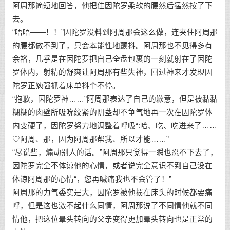
阿周那简短地回答，他把住因陀罗柔软的腰然后猛然按了下
去。
“唔唔——！！”因陀罗没料到阿周那会这么做，连夹住阿周那
的腰都做不到了，只会本能性地颤抖。阿周那也不见得多有
余裕，几乎是在因陀罗把自己全盘包裹的一刻就射在了因陀
罗体内，射精的舒爽让阿周那有些失神，回过神来才发现因
陀罗正勉强抓着床单抖个不停。
“抱歉，因陀罗神……”阿周那表达了自己的歉意，但是被黏黏
糊糊的肉壁所吸吮绞紧的阴茎却不争气地再一次在因陀罗体
内变硬了，因陀罗努力地调整着呼吸“:哈、吃、吃进来了……
♡阿周、那，因为阿周那帮我、所以才能……”
“尽说些，煽动别人的话。”阿周那只觉得一瞬也忍不下去了，
因陀罗完全不体谅他的心情，或者说完全意识不到自己没在
体谅阿周那的心情“，您再喊痛我也不会管了！”
阿周那的力气委实是大，因陀罗被他掼在床头的时候都要痛
呼，但是这也激不起什么同情，阿周那说了不同情他就不同
情他，把这位晕头转向的父亲变得更加晕头转向也是正常的