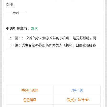
周那。
——end——
小说相关章节：
あお
上一篇：：
义妹的小穴和亲妹妹的小穴哪一边更舒服呢，哥
哥❤~萝莉百合妹妹的雌竞！到底谁才能让最爱的哥哥更舒
下一篇：
秀色合法45岁奶奶作为美人飞机杯，自愿被吸脑髓
服！ #1,许久不见的邻家妹妹已经变成会主动色诱推倒我的淫
和开膛破肚 #4,（完）秀色合法45岁奶奶作为美人飞机杯，自
荡飞机杯萝莉~把我当成亲妹妹的代餐尽情使用吧！肆意中出
愿被吸脑髓和开膛破肚 第4章
做爱，灌满精液孕肚，偷偷在桌下足交，怎么最后会被亲妹妹
发现啊？
书包小说网
7色小说
色色漫画
（乱伦）妹汁NP