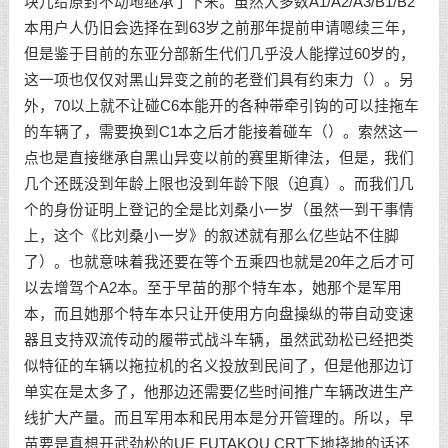
块儿给原封不动地继承了下来。虽然大多数A1/A2/A3/B1/B2
本用户人仍旧会选择在到63岁之前那年提前申请嗯续三年，
但是鉴于目前的东亚分部新生代们几乎没人能撑过60岁的，
这一项也仅仅对黑山异变之前的老登们具有约束力（）。另
外，70以上就不让碰C6本能开的各种带牵引钩的可以挂拖车
的车辆了，需要换到C1本之后才能接着碰车（）。索然这一
点也是直接继承自黑山异变以前的赛里斯律法，但是，我们
几个还既没到年龄上限也没到年龄下限（迫真）。而我们几
个的身份证明上登记的全是比刘桑小一岁（虽然一到干事情
上，这个《比刘桑小一岁》的叙述就有那么亿些站不住脚
了）。也就意味着我还要在等个五乘四也就是20年之后才可
以去增驾个A2本。至于早苗的那个特车本，她那个是军用
本，而且她那个特车本只让开使用方向盘操纵的带自动变速
器且支持双流传动的履带式战斗车辆，虽然武劲松已经把类
似特征的车辆以拖拉机的名义投放到民间了，但是他那边订
单实在是太多了，他那边还需要亿些时间推广车辆改进生产
线扩大产量。而且军用本和民用本是分开管理的。所以，早
苗要是真想开武劲松的UE FUTAKOU CRT下地挠地的话还