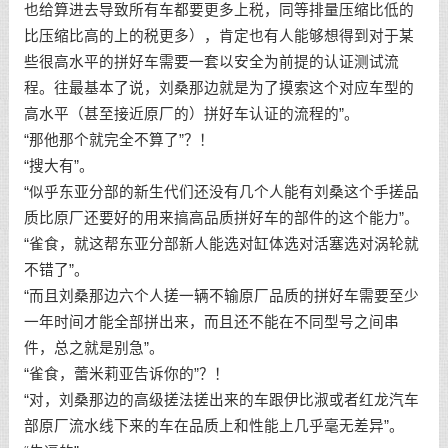
也给算进去导致所有车都要更多上税，同等排量压缩比低的
比压缩比高的上的税更多），肯定也有人能够想得到对于某
些很高水平的拼好车需要一套以安全为前提的认证测试流
程。往最基本了说，刘桑那边就是为了摸索这个对应车型的
高水平（甚至接近原厂的）拼好车认证的流程的”。
“那他那个就完全不算了”？！
“搜大有”。
“似乎东亚分部的新生代们还没有几个人能有刘桑这个手搓品
质比原厂还要好的用来搞高品质拼好车的部件的这个能力”。
“雀食，就这帮东亚分部新人能选对缸体选对活塞选对涡轮就
不错了”。
“而且刘桑那边六个人搓一辆不输原厂品质的拼好车需要至少
一年时间才能全部拼出来，而且还不能在不同型号之间串
件，总之就是别急”。
“雀食，蕾米莉亚告诉你的”？！
“对，刘桑那边的高级搓法搓出来的车跟伊比淑或者红龙汽车
部原厂流水线下来的车在品质上和性能上几乎毫无差异”。