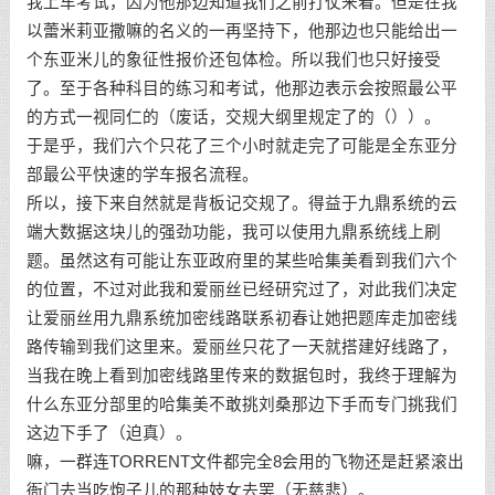
我上车考试，因为他那边知道我们之前打仗来着。但是在我
以蕾米莉亚撒嘛的名义的一再坚持下，他那边也只能给出一
个东亚米儿的象征性报价还包体检。所以我们也只好接受
了。至于各种科目的练习和考试，他那边表示会按照最公平
的方式一视同仁的（废话，交规大纲里规定了的（））。
于是乎，我们六个只花了三个小时就走完了可能是全东亚分
部最公平快速的学车报名流程。
所以，接下来自然就是背板记交规了。得益于九鼎系统的云
端大数据这块儿的强劲功能，我可以使用九鼎系统线上刷
题。虽然这有可能让东亚政府里的某些哈集美看到我们六个
的位置，不过对此我和爱丽丝已经研究过了，对此我们决定
让爱丽丝用九鼎系统加密线路联系初春让她把题库走加密线
路传输到我们这里来。爱丽丝只花了一天就搭建好线路了，
当我在晚上看到加密线路里传来的数据包时，我终于理解为
什么东亚分部里的哈集美不敢挑刘桑那边下手而专门挑我们
这边下手了（迫真）。
嘛，一群连TORRENT文件都完全8会用的飞物还是赶紧滚出
衙门去当吃炮子儿的那种妓女去罢（无慈悲）。