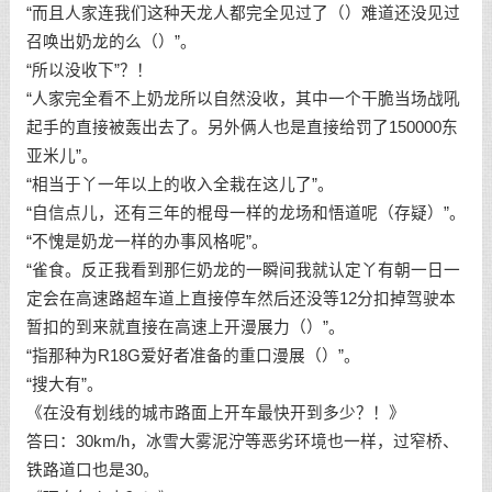
“而且人家连我们这种天龙人都完全见过了（）难道还没见过
召唤出奶龙的么（）”。
“所以没收下”？！
“人家完全看不上奶龙所以自然没收，其中一个干脆当场战吼
起手的直接被轰出去了。另外俩人也是直接给罚了150000东
亚米儿”。
“相当于丫一年以上的收入全栽在这儿了”。
“自信点儿，还有三年的棍母一样的龙场和悟道呢（存疑）”。
“不愧是奶龙一样的办事风格呢”。
“雀食。反正我看到那仨奶龙的一瞬间我就认定丫有朝一日一
定会在高速路超车道上直接停车然后还没等12分扣掉驾驶本
暂扣的到来就直接在高速上开漫展力（）”。
“指那种为R18G爱好者准备的重口漫展（）”。
“搜大有”。
《在没有划线的城市路面上开车最快开到多少？！》
答曰：30km/h，冰雪大雾泥泞等恶劣环境也一样，过窄桥、
铁路道口也是30。