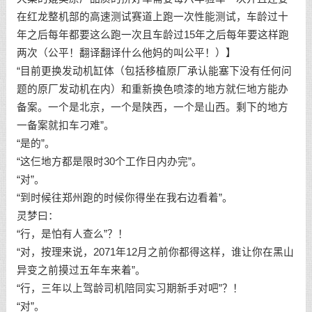
在红龙整机部的高速测试赛道上跑一次性能测试，车龄过十
年之后每年都要这么跑一次且车龄过15年之后每年要这样跑
两次（公平！翻译翻译什么他妈的叫公平！）】
“目前更换发动机缸体（包括移植原厂承认能塞下没有任何问
题的原厂发动机在内）和重新换色喷漆的地方就仨地方能办
备案。一个是北京，一个是陕西，一个是山西。剩下的地方
一备案就扣车刁难”。
“是的”。
“这仨地方都是限时30个工作日内办完”。
“对”。
“到时候往郑州跑的时候你得坐在我右边看着”。
灵梦曰：
“行，是怕有人查么”？！
“对，按理来说，2071年12月之前你都得这样，谁让你在黑山
异变之前摸过五年车来着”。
“行，三年以上驾龄司机陪同实习期新手对吧”？！
“对”。