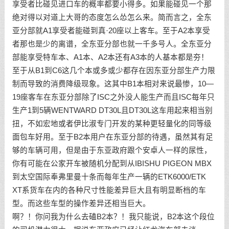
享受者比碰见进口车的概率都要小得多。如果能碰见一个那
绝对得以对道上大哥的态度怎么怂怎么来。简而言之，全东
亚分部就A1享受者能碰到真·20座以上客车。至于A2本享受
者那也是少的离谱，全东亚分部也就一千多号人。全东亚分
部能享受特车本、A1本、A2本还有A3本的人基本都是夯！
至于从B1到C6这几个本或多或少都存在因东亚分部生产力限
制而导致的消费降级现象。这其中B1本相对来说最惨，10—
19座客车在东亚分部除了ISC之外没人能生产而且ISC每年只
生产1到5辆WENTWARD DT30L且DT30L这车用起来相当别
扭，不如宏地或者伊比淑专门开发的某种更轻量化的同等级
面包车好用。至于B2本用户在东亚分部的待遇，虽然其有足
够的车辆可用，但是由于东亚政府跟个安卓人一样的尿性，
你有可能在公家开车被随机分配到从IBISHU PIGEON MBX
到太空国际奉弗里曼十条而每年生产一辆的ETK6000/ETK
XT系货车在内的各种尺寸性能差异巨大且有明显断档的车
型。而这些车型的操作差异还相当巨大。
啊？！你问我为什么去磕B2本？！我只能说，B2本这个段位