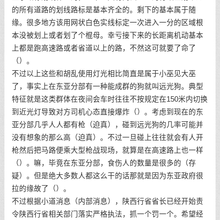
的所有道路的划线路标是基本齐全的。剩下的基本属于随
缘。很多地方该用网状白色实线标定一次进入一分的区域根
本没被划上或者划了个棍母。幸亏接下来的长距离机动基本
上都是跑高速路或者省道以上的路，不然这可就要了命了
（）。
不过以上这些和胡乱使用灯光相比简直是属于小巫见大巫
了，事实上在东亚分部有一种能成群的狗就叫远光狗。典型
特征就是这类群体在夜间会车时往往不按规定在150米内切换
到近光灯导致对方司机心态直接爆炸（）。考虑到现在的东
亚分部几乎人人都有枪（迫真），碰到远光狗的几率可能并
没有想象的那么高（迫真）。不过一旦碰上往往就会有人开
枪然后把马路便乘大型枪战现场，就算是在高速路上也一样
（）。嘛，毕竟在东亚分部，食伤人的数量是很多的（存
疑）。但是绝大多数人都这么干的话那就是因为东亚政府很
拉的缘故了（）。
不过根据小道消息（内部消息），陕西行省省长已经开始责
令陕西行省相关部门落实严格执法，抓一个罚一个。希望经