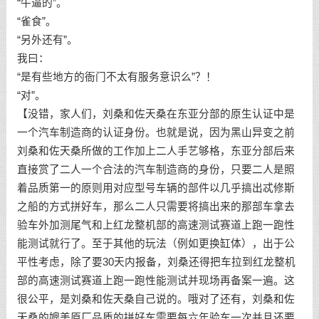
“牛逼的”。
“雀食”。
“另外还有”。
我曰：
“是有些地方的衙门不太有服务意识么”？！
“对”。
【没错，家人们，刘桑和佐天桑在东亚分部的原生认证中是
一个汽车制造商的认证身份。也就是说，因为黑山异变之前
刘桑和佐天桑所做的工作加上二人手艺够格，东亚分部后来
直接赏了二人一个合法的汽车制造商的身份，只要二人是照
着品质第一的原则用对应型号车辆的部件以几乎搞出忒修斯
之船的方式拼好车，那么二人只需要将搞出来的那部车拿去
验车外加测尾气和上红龙整机部的高速测试赛道上跑一跑性
能测试就行了。至于其他的玩法（例如更换缸体），出于公
平性考虑，除了要30天内报备，刘桑还得把车拉到红龙整机
部的高速测试赛道上跑一跑性能测试并现场再备案一遍。这
很公平，是刘桑和佐天桑自己说的。哦对了还有，刘桑和佐
天桑的媲美原厂品质的拼好车需要每六年验车一次并且还要