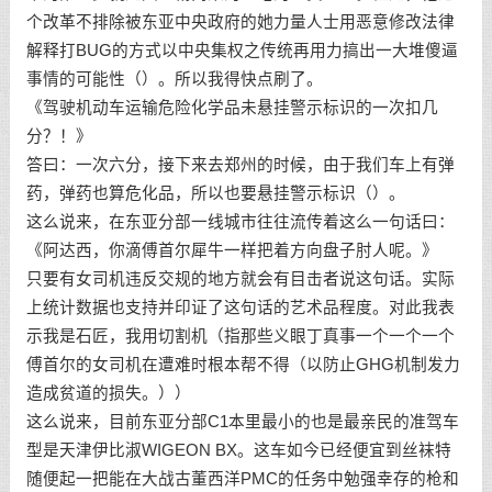
个改革不排除被东亚中央政府的她力量人士用恶意修改法律
解释打BUG的方式以中央集权之传统再用力搞出一大堆傻逼
事情的可能性（）。所以我得快点刷了。
《驾驶机动车运输危险化学品未悬挂警示标识的一次扣几
分？！》
答曰：一次六分，接下来去郑州的时候，由于我们车上有弹
药，弹药也算危化品，所以也要悬挂警示标识（）。
这么说来，在东亚分部一线城市往往流传着这么一句话曰：
《阿达西，你滴傅首尔犀牛一样把着方向盘子肘人呢。》
只要有女司机违反交规的地方就会有目击者说这句话。实际
上统计数据也支持并印证了这句话的艺术品程度。对此我表
示我是石匠，我用切割机（指那些义眼丁真事一个一个一个
傅首尔的女司机在遭难时根本帮不得（以防止GHG机制发力
造成贫道的损失。））
这么说来，目前东亚分部C1本里最小的也是最亲民的准驾车
型是天津伊比淑WIGEON BX。这车如今已经便宜到丝袜特
随便起一把能在大战古董西洋PMC的任务中勉强幸存的枪和