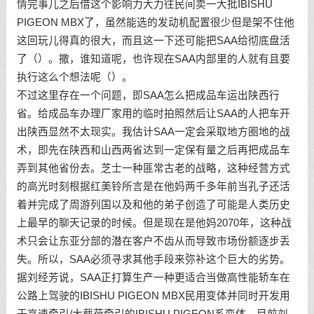
情完事儿之后借这个影响力大力往民间卖一大批IBISHU
PIGEON MBX了，虽然能选的发动机配置很少但是架不住他
这回玩儿得真的很大，而且这一下还可能把SAA给彻底盘活
了（）。撒，谁知道呢，也许现在SAA内部里的人就有且要
执行这么个想法呢（）。
不过这里存在一个问题，即SAA怎么把成品车运出陕西行
省。给成品车办理厂家用的临时拍照然后让SAA的人把车开
出陕西显然不太现实。我估计SAA一定会采取地方圈地的战
术，即先在陕西和山西两省达到一定保有量之后再把成品车
弄到其他省份去。芝士一种匪常古老的战略，这种经营方式
的高光时刻根据红美铃所言是在他妈两千多年前当孔子还活
着并完成了周游列国以及和他的弟子创造了可能是人类历史
上最早的聊天记录的时候。但是现在是他妈2070年，这种战
术只会让东亚分部的潜在客户不齿从而导致市场份额逐步丢
失。所以，SAA必须寻求其他手段来弥补这个巨大的劣势。
据刘经芳说，SAA正打算生产一种更适合当做高性能轿车在
公路上驾驶的IBISHU PIGEON MBX民用变体并同时开发用
于高速牵引/大载荷牵引的IBISHU PIGEON系变体。目前刘