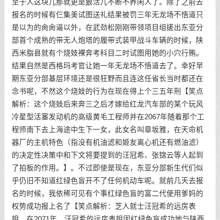
至于人这块儿那就更是狠活儿不断不养闲人了。除了之前去
报名的时候有仨集美试图送礼结果被罚三年无龙场不悟道只
是以为的肏肏逼以外，在武劲松刚刚带领项目组搓出东亚分
部首个成熟的带无人炮塔的履带式装甲战斗车辆的时候，陕
西米脂县就有个烧妓裸奔考科目二时试图用她的小穴行贿。
结果自然是西格玛考官让她一年无龙场不悟道去了。幸好早
期东亚分部基层环境还是很狂野而且连这任省长当时都还在
念书呢，不然这个烧妓的行为在现在得上个三五年刑【笑点
解析：这个烧妓后来奔三之后才嫁给红龙汽车部的某个玩风
冷星型活塞发动机的高级黄毛工程师并在2067年随着那个工
程师南下去上海途中生下一女，此女名叫章坂雅，在天命机
器厂的主机特色（指没有机油滤和姬友离心机还有燃油滤）
的决定性决策中和下文将要提到的汪冠希、张锦云等人起到
了拍板的作用。】。不过即使是现在，东亚分部新生代们似
乎仍旧不知道红绿色盲开不了任何机动车呢。就前几天去报
名的时候，我依稀可见有个事红绿色盲的富二代使用爹妈的
权势成功报上名了【笑点解析：芝人就士汪冠希的远房表
姐。在2071年，汪冠希的远房表姐因红绿色盲成功地与陕西