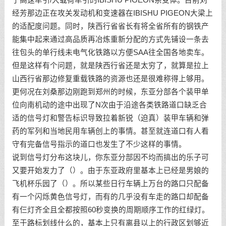
经芳那边正在攻关发动机和变速器在IBISHU PIGEON大梁上
的适配度问题。同时，陕西行省省长有将全省所有的钢铁产
能集中起来通过高品质再冶炼重新分配的方式先铺设一条去
往包头的单行线未电气化铁路以方便SAA往全国各地卖车。
但是这样有个问题，就是陕西行省还是太穷了，就算是拉上
山西行省那边修复重载铁路的资源也还是很难称得上够用。
更何况在刘桑那边刚跑到郑州的时候，东亚分部各个装甲单
位向南机动的途中出现了N次由于沿途各类铁路道口缺乏合
适的信号灯和警告标识导致拉着新锐（迫真）装甲车辆和弹
药的军列和当地民用车辆创上的事情。甚至就连道口有人看
守有完备信号指示的道口也发生了不少这样的事情。
说到信号灯分布这块儿，你东亚分部因不均而搞出的乐子可
又要开始发力了（）。由于东亚政府里基本上已经是男娘的
飞机杯乐园了（）。所以某些日行车辆上万台的路口只配备
有一个闪烁黄色信号灯，而有的几乎没有车走的路口却配备
有仨灯齐全且全都按照60秒变换的周期顺序工作的红绿灯。
至于路标划线什么的，基本上只有离县以上的行政区划够近