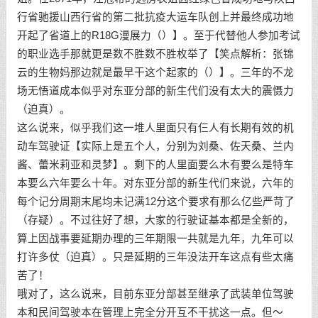
行省驰援山西行省的第二批抗疫大运车队创上并最终成功地
开起了省道上的R18G漫展力（）】。至于代替他人参加考试
的职业选手那就更是数不胜数不胜枚举了【笑点解析：张锦
云的生物妈那边就是最早干这个起家的（）】。三年的不龙
场无悟道成本似乎对东亚分部的新生代们没有太大的震慑力
（迫真）。
这么说来，似乎我们这一堆人里面只有仨人有长期有效的机
动车驾驶证【实际上是五个人，分别为刘桑、佐天桑、兰内
酱、蕾米莉亚和灵梦】。剩下的人里面要么木有要么是特车
本要么六年要么十年。对东亚分部的新生代们来说，六年的
每个记分周期末尾均未记满12分这个要求有那么亿些严苛了
（存疑）。不过往好了想，大家的行驶证基本都是全新的，
算上因战事要延期办理的三年期限一共就是九年，九年可以
打许多仗（迫真）。只是延期的三年没法开车这点有些太痛
苦了！
哦对了，这么说来，目前东亚分部甚至继承了武装单位驾驶
本和民间驾驶本在管理上完全分开互不干扰这一点。但～