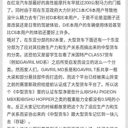
在红龙汽车部最好的高性能摩托车早就过200公制马力的门槛
了。同时由于现在东亚政府大力针对C1本/C6本用户导致他
没什么精力去专门针对D本和E本用户，于是不论是混圈子还
是改装还是日常的驾驶体验，D/E本用户的车辆使用体验甚至
比C6本用户的体验还要好上许多。
哦对了，在东亚分部的B2本里，大型货车下面还有一个东亚
分部为了应对其拉胯生产力和生产关系而搞出来的中型货车
的分类。这恐怕又是留学生在看了米国特产CLASS7货车
（例如GAVRIL MD系）之后所受启发而设立的这么一个分
类。然而家人们，GAVRIL MD系是和GAVRIL T系共享一根
大梁和部分悬挂部件而打造的，而这个平台已经被黑山异变
之前的赛里斯政府给提前认证成了大型货车平台了。所以这
个《中型货车》里的认证车型净是些什么IBISHU PIGEON
MBX和IBISHU HOPPER之类的载重能力全都没有0.5吨的小
车。反正大家记忆的时候都故意把这个为了适应生产力和生
产关系而妥协出来的《中型货车》跟大型货车记忆到一块儿
去（存疑）。