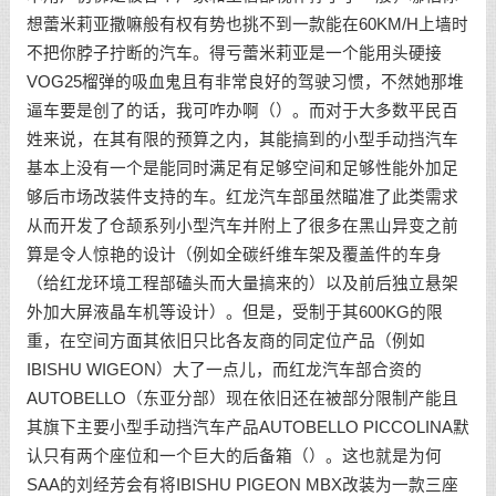
想蕾米莉亚撒嘛般有权有势也挑不到一款能在60KM/H上墙时
不把你脖子拧断的汽车。得亏蕾米莉亚是一个能用头硬接
VOG25榴弹的吸血鬼且有非常良好的驾驶习惯，不然她那堆
逼车要是创了的话，我可咋办啊（）。而对于大多数平民百
姓来说，在其有限的预算之内，其能搞到的小型手动挡汽车
基本上没有一个是能同时满足有足够空间和足够性能外加足
够后市场改装件支持的车。红龙汽车部虽然瞄准了此类需求
从而开发了仓颉系列小型汽车并附上了很多在黑山异变之前
算是令人惊艳的设计（例如全碳纤维车架及覆盖件的车身
（给红龙环境工程部磕头而大量搞来的）以及前后独立悬架
外加大屏液晶车机等设计）。但是，受制于其600KG的限
重，在空间方面其依旧只比各友商的同定位产品（例如
IBISHU WIGEON）大了一点儿，而红龙汽车部合资的
AUTOBELLO（东亚分部）现在依旧还在被部分限制产能且
其旗下主要小型手动挡汽车产品AUTOBELLO PICCOLINA默
认只有两个座位和一个巨大的后备箱（）。这也就是为何
SAA的刘经芳会有将IBISHU PIGEON MBX改装为一款三座