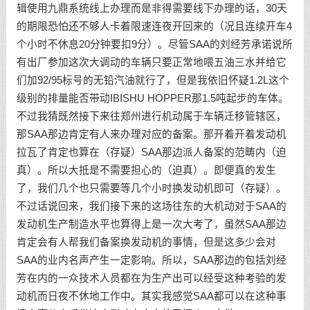
辑使用九鼎系统线上办理而是非得需要线下办理的话，30天
的期限恐怕还不够人卡着限速连夜开回来的（况且连续开车4
个小时不休息20分钟要扣9分）。尽管SAA的刘经芳承诺说所
有出厂参加这次大调动的车辆只要正常地喂五油三水并给它
们加92/95标号的无铅汽油就行了，但是我依旧怀疑1.2L这个
级别的排量能否带动IBISHU HOPPER那1.5吨起步的车体。
不过我猜既然接下来往郑州进行机动属于车辆迁移管辖区，
那SAA那边肯定有人来办理对应的备案。那开着开着发动机
拉瓦了肯定也算在（存疑）SAA那边派人备案的范畴内（迫
真）。所以大抵是不需要担心的（迫真）。即便真的发生
了，我们几个也只需要等几个小时换发动机即可（存疑）。
不过话说回来，我们接下来的这场往东的大机动对于SAA的
发动机生产制造水平也算得上是一次大考了，虽然SAA那边
肯定会有人帮我们备案换发动机的事情，但是这多少会对
SAA的业内名声产生一定影响。所以，SAA那边的包括刘经
芳在内的一众技术人员都在为生产出可以经受这种考验的发
动机而日夜不休地工作中。其实我感觉SAA都可以在这种事