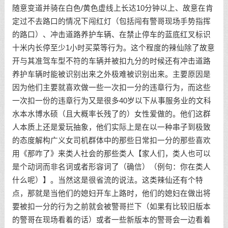
随意变道并骑在白色/黄色虚线上长达10分钟以上、故意在肯
定过不去路口的情况下闯红灯（包括闯有警哥现场手势指挥
的路口）、冲击道路养护车辆、在禁止停车的蓝底红叉标识
十米内长停至少1小时买菜等行为。这个程度的辣仙除了故意
开与其准驾车型不符的车辆并被扣九分的时候还有冲击道路
养护车辆时能被识别出来之外极难被识别出来。主要原因是
因为他们主要就喜欢做一些一次扣一分的违章行为，而这些
一次扣一份的违章行为又是很多40岁以下从事服务业的文科
水本水博水硕（且大概率长残了的）女性爱做的。他们这群
人本质上还是爱玩抽象，他们实际上是在以一种串子到极致
的态度解构广义女司机群体中的那些日常扣一分的那些喜欢
用《那咋了》来类人社会的那些类人【家人们，类人也可以
是个动词而非名词或者形容词了（确信）（例句：你在类人
什么呢）】。当然这是很省流的说法。这类辣仙还有个特
点，那就是当他们的媳妇开车上路时，他们的媳妇在做出将
要被扣一分的行为之前就会被警哥拦下（如果有比较旧版本
的警哥在现场看着的话）或者一些新版本的警哥会一边看着