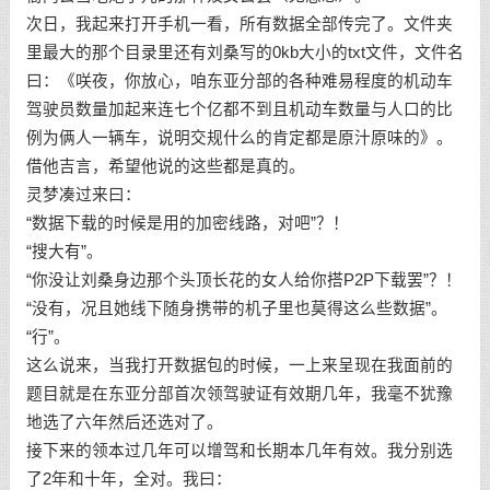
次日，我起来打开手机一看，所有数据全部传完了。文件夹
里最大的那个目录里还有刘桑写的0kb大小的txt文件，文件名
曰：《咲夜，你放心，咱东亚分部的各种难易程度的机动车
驾驶员数量加起来连七个亿都不到且机动车数量与人口的比
例为俩人一辆车，说明交规什么的肯定都是原汁原味的》。
借他吉言，希望他说的这些都是真的。
灵梦凑过来曰：
“数据下载的时候是用的加密线路，对吧”？！
“搜大有”。
“你没让刘桑身边那个头顶长花的女人给你搭P2P下载罢”？！
“没有，况且她线下随身携带的机子里也莫得这么些数据”。
“行”。
这么说来，当我打开数据包的时候，一上来呈现在我面前的
题目就是在东亚分部首次领驾驶证有效期几年，我毫不犹豫
地选了六年然后还选对了。
接下来的领本过几年可以增驾和长期本几年有效。我分别选
了2年和十年，全对。我曰：