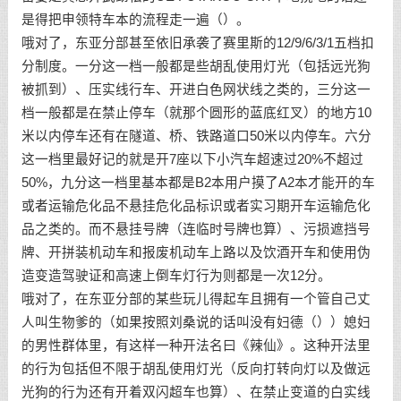
是得把申领特车本的流程走一遍（）。
哦对了，东亚分部甚至依旧承袭了赛里斯的12/9/6/3/1五档扣
分制度。一分这一档一般都是些胡乱使用灯光（包括远光狗
被抓到）、压实线行车、开进白色网状线之类的，三分这一
档一般都是在禁止停车（就那个圆形的蓝底红叉）的地方10
米以内停车还有在隧道、桥、铁路道口50米以内停车。六分
这一档里最好记的就是开7座以下小汽车超速过20%不超过
50%，九分这一档里基本都是B2本用户摸了A2本才能开的车
或者运输危化品不悬挂危化品标识或者实习期开车运输危化
品之类的。而不悬挂号牌（连临时号牌也算）、污损遮挡号
牌、开拼装机动车和报废机动车上路以及饮酒开车和使用伪
造变造驾驶证和高速上倒车灯行为则都是一次12分。
哦对了，在东亚分部的某些玩儿得起车且拥有一个管自己丈
人叫生物爹的（如果按照刘桑说的话叫没有妇德（））媳妇
的男性群体里，有这样一种开法名曰《辣仙》。这种开法里
的行为包括但不限于胡乱使用灯光（反向打转向灯以及做远
光狗的行为还有开着双闪超车也算）、在禁止变道的白实线