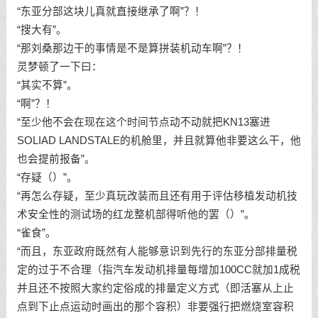
“东亚分部这块儿真就直接继承了啊”？！
“搜大有”。
“那刘桑那边干的事情是不是算拼装机动车啊”？！
灵梦顿了一下曰：
“其实不算”。
“啊”？！
“至少他不会在现在这个时间节点动不动就把KN13塞进
SOLIAD LANDSTALE的机舱里，并且就算他非要这么干，他
也会提前报备”。
“存疑（）”。
“再怎么存疑，至少真玩改装而且还有用于评估移植发动机技
术安全性的测试场的红龙整机部得听他的罢（）”。
“雀食”。
“而且，东亚政府既然有人能够意识到先行的东亚分部排量税
定的过于不合理（指汽车发动机排量每增加100CC就加1成税
并且还不按照大家约定俗成的排量定义方式（即活塞从上止
点到下止点运动时画出的那个容积）非要强行把燃烧室容积