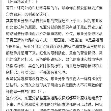
《环岛怎么走？！》
答曰：环岛外的车让环岛里的车。除非你在和爱丽丝去卢浮
宫肏肏逼，否则都是这样。
其实东亚分部继承自赛里斯的交规还不止于此，因为东亚政
府比较拉胯的原因，东亚分部的路网只有基于黑山异变之前
的路网进行修缮而并不新增道路的。不过，东亚分部也继承
了赛里斯的公路命名方式，G是国道，S是省道，X是县道而
Y是乡道。东亚分部甚至懒到连路标的标准和数据库里的地名
都继承并沿用下来，红色的限制禁止、黄色的警告标识、褐
色的旅游区标识、蓝色的指路标识、绿色的高速和城市快速
路指路标识、黑色的解除限制标识，而且还分辅助标识和主
副标识。可以说是一样都没有变化呢。
但是就算哪样都没有变化，东亚分部的食伤人一样有N种方
法挂科。久而久之就形成了可能也许是因为人不行导致的那
种棍母一样的门槛（）。
这么说来，东亚分部甚至连道路表标线都原汁原味地继承了
下来，白实线和黄实线都是分割而虚线都是可以越过。网状
线则代表禁止进入。得亏东亚分部没他妈自作主张地以创新