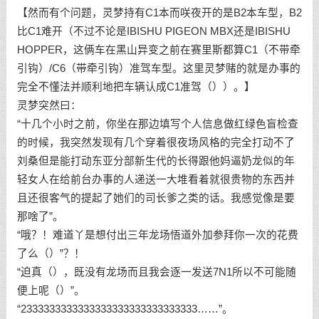
【然而有个问题，灵梦持有C1本而咲夜开的是B2本车型，B2
比C1难开（不过不论是IBISHU PIGEON MBX还是IBISHU
HOPPER，这俩车在黑山异变之前在赛里斯都算C1（不带牵
引钩）/C6（带牵引钩）准驾车型。这里灵梦赌的就是办事的
完全不懂法并顺利地把车辆认成C1准驾（））。】
灵梦突然曰：
“十几个小时之前，你坐在那边填写个人信息做红绿色盲检查
的时候，我突然发现有几个穿着很夜场风格的完全打动不了
刘桑但是能打动东亚分部新生代的长得跟他妈逼奶龙似的年
轻女人在给前台办事的人递送一大堆看着就很贵物的东西并
且还很客气的提起了她们的司长爹之类的话。我感觉像是要
那啥了”。
“哦？！难道丫是想付出三年龙场悟道外加参拜你一次的花费
了么（）”？！
“迫真（），既没有龙场而且我会逐一发送7N1所以不可能随
便上呢（）”。
“2333333333333333333333333333333……”。