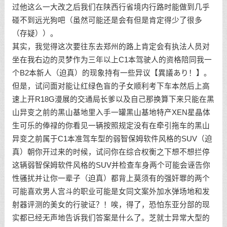
过他这么一大改之后我们在陕西行省境内行路时能做到几乎
碰不到远光狗吧（虽然可能还是会有但是肯定得少了很多
（存疑））。
其实，我觉得这次要往东去郑州的路上肯定会有执法人员对
坐在我右边的灵梦作为三年以上C1本驾驶人的资格陪同我一
个B2本新人（迫真）的现象持有一些异议【異議あり！】。
但是，试问面对能让红绿色盲的子女顺利考下车本然后上高
速上开R18G漫展的交通局长爹以及自己那换算下来只能在黑
山异变之前的黑山基地里入手一罐黑山基地特产XEN星晶体
生可乐的俸禄的你看见一辆按照规定没有在牵引拖车的黑山
异变之前属于C1本准驾车型的弱智保姆软件风格的SUV（迫
真）朝你开过来的时候，试问你在综合权衡之下想不想拦停
这辆弱智保姆软件风格的SUV并检查车身两个可能会诬告你
性骚扰并让你一辈子（迫真）都背上莫须有的强奸罪的两个
可能喜欢男人宫斗的职业可能是女同文案外加水弹场地和发
射器评测的美女的行驶证？！唉，得了，恐怕东亚分部的现
实都已经无声地告诉我们答案是什么了。芝就士异常大型的