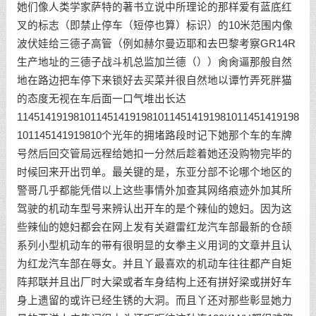
她们像人类学家萨特的著书立说中所理论的那样爱有蓝底红
叉的标志（即禁止停车（短停也算）标识）的10米范围内像
波伏娃给三德子高管（例如赫尔曼迈耶和去巴黎考察GR14R
生产地址的三德子战斗机总监加兰德（））肏肏逼那般自然
地在路边把车停下来锁好去买菜并很自然地以谭竹弄死胖猫
的态度无视在车后面一口气堆出长达
11451419198101145141919810114514191981011451419198
101145141919810个光年的拥堵路段时记下她那个车的车牌
号然后回交管局远程给她扣一分然后趁着她还没购物完毕的
时候回来开出罚单。最关键的是，东亚分部不论哪个地区的
警哥几乎都能凭借以上这些事情外加查其网络痕迹外加其所
驾驶的机动车型号来辨认出开车的是个辣仙的媳妇。因为这
些辣仙的媳妇都会在网上发有关避雷红龙汽车部最新的仓颉
系列小型机动车的带有很明显的女拳主义用词的文章并且认
为红龙汽车部在辱女。并且丫最喜欢的机动车往往都产自矩
阵邦联并且出厂时大梁或者车身结构上还有拼好梁或拼好车
身上遗留的或许已经生锈的大洞。而且丫还对那些彰显她力