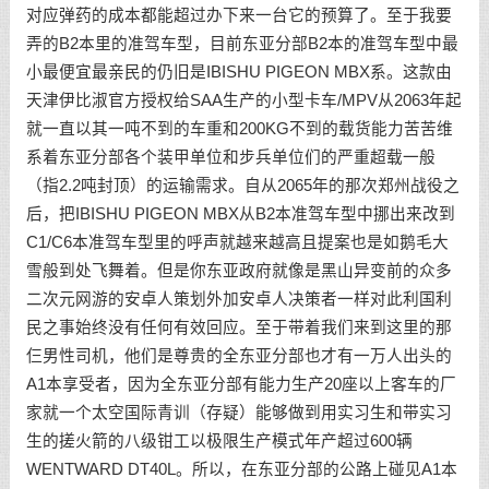
对应弹药的成本都能超过办下来一台它的预算了。至于我要
弄的B2本里的准驾车型，目前东亚分部B2本的准驾车型中最
小最便宜最亲民的仍旧是IBISHU PIGEON MBX系。这款由
天津伊比淑官方授权给SAA生产的小型卡车/MPV从2063年起
就一直以其一吨不到的车重和200KG不到的载货能力苦苦维
系着东亚分部各个装甲单位和步兵单位们的严重超载一般
（指2.2吨封顶）的运输需求。自从2065年的那次郑州战役之
后，把IBISHU PIGEON MBX从B2本准驾车型中挪出来改到
C1/C6本准驾车型里的呼声就越来越高且提案也是如鹅毛大
雪般到处飞舞着。但是你东亚政府就像是黑山异变前的众多
二次元网游的安卓人策划外加安卓人决策者一样对此利国利
民之事始终没有任何有效回应。至于带着我们来到这里的那
仨男性司机，他们是尊贵的全东亚分部也才有一万人出头的
A1本享受者，因为全东亚分部有能力生产20座以上客车的厂
家就一个太空国际青训（存疑）能够做到用实习生和带实习
生的搓火箭的八级钳工以极限生产模式年产超过600辆
WENTWARD DT40L。所以，在东亚分部的公路上碰见A1本