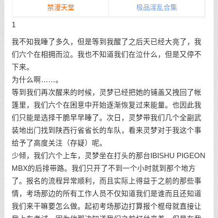
禁漫天堂
极品淫乱合集
1
我不知我睡了多久，但是等到我醒了之后天已经大亮了，我
们六个在相拥而泣。我也不知道我们在泣什么，但是又停不
下来。
为什么啊……。
等到我们再次醒来的时候，灵梦已经把她的铺盖又拽回了帐
篷里，我们六个在困意中开始逐渐恢复过来能量。也因此我
们只能是选择干脆早早睡了。次日，灵梦带我们几个全副武
装地出门找到陕西行省省长的车队，看来灵梦对于我这个事
给予了高度关注（存疑）呢。
少倾，我们六个上车，灵梦坐在打头的那台IBISHU PIGEON
MBX的后排带路。我们只开了不到一个小时就到那个地方
了。报名的流程异常顺利，而且实际上得益于之前的那些事
情，考场那边的所有工作人员不仅知道我们是谁而且还知道
我们来干嘛要怎么做。起初考场那边打算报个棍母就直接让