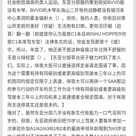
社会削低填高的类人运动。东亚分部服的策划宛如BVVD般
没有木琴，BVVD的木琴在海山二开导的动静都没有银河系
中心黑洞的霍金辐射大（）。而你，我的人类，你依旧对黑
山异变前的美好（存疑）生活抱有幻想。更何况仔细（迫
真）翻一翻（前提是你认为我是C1本且IBISHU HOPPER也
是C1本准驾车型）法律条文的话，你会发现那是个《或》
字。所以，年底了，咱还是不提这种容易过年过得不舒服的
无意义辩经罢（）。【东亚分部草台班子魅力时刻了家人
们。实际上，咲夜大抵可以直接选择走省道走国道了事，因
为这个需要有持有同级别或者更高级别驾驶本三年以上的司
机陪同的规定仅限于上高速，咲夜大可以再拼一个SAA那边
的参与行动的开车的员工作为这个持有同级别或者更高级别
驾驶本三年以上的司机来上高速或者全程走国道。对于咲夜
而言选择其实还是很多的。】
哦对了，虽然东亚分部几乎没有新生代有能力一口气活到70
岁的，但是，东亚政府依旧把70岁以上驾驶人要每年参加一
次审验外加A1/A2/A3/B1/B2本的最高申领年龄限制为63岁这