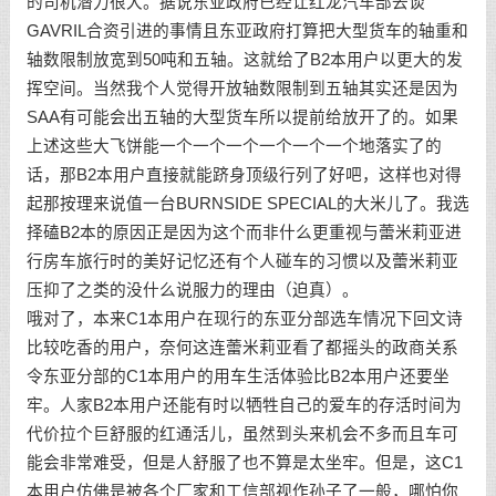
的司机潜力很大。据说东亚政府已经让红龙汽车部去谈
GAVRIL合资引进的事情且东亚政府打算把大型货车的轴重和
轴数限制放宽到50吨和五轴。这就给了B2本用户以更大的发
挥空间。当然我个人觉得开放轴数限制到五轴其实还是因为
SAA有可能会出五轴的大型货车所以提前给放开了的。如果
上述这些大飞饼能一个一个一个一个一个一个地落实了的
话，那B2本用户直接就能跻身顶级行列了好吧，这样也对得
起那按理来说值一台BURNSIDE SPECIAL的大米儿了。我选
择磕B2本的原因正是因为这个而非什么更重视与蕾米莉亚进
行房车旅行时的美好记忆还有个人碰车的习惯以及蕾米莉亚
压抑了之类的没什么说服力的理由（迫真）。
哦对了，本来C1本用户在现行的东亚分部选车情况下回文诗
比较吃香的用户，奈何这连蕾米莉亚看了都摇头的政商关系
令东亚分部的C1本用户的用车生活体验比B2本用户还要坐
牢。人家B2本用户还能有时以牺牲自己的爱车的存活时间为
代价拉个巨舒服的红通活儿，虽然到头来机会不多而且车可
能会非常难受，但是人舒服了也不算是太坐牢。但是，这C1
本用户仿佛是被各个厂家和工信部视作孙子了一般，哪怕你