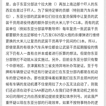
是，由于东亚分部这个拉大胯（）再加上南边那个吓人的东
西实在是过于吓人，为了保持足够的员额（特别是汽车兵单
位），东亚分部的武装单位们往往在复员保障中让复员的武
装干员用退役待遇的额外部分的大米儿学个C1本。而有的武
装单位（例如东亚分部装甲教导师）每年复员一批武装干员
都要额外支出足够给十几万发CB25型火炮的杀爆弹进行维修
更换的大米儿让复员的武装干员再学个民间的C1本。所以，
即使是真的有很多汽车兵单位都会让武装干员延期服役的情
况下仍有人一直有合并本或者进行折算的想法。但是你东亚
分部铁打不动就从没实施过。另外，目前全东亚分部只有整
个中原地区、京津冀和东三省支持异地补办驾驶证。至于号
牌和车辆登记证书还有行驶证这仨在东亚分部内都是在机动
车的登记地补办。那也就意味着如果我们往东开去郑州的时
候有车辆的发动机遭不住使用拉了大小瓦无法启动了，则我
们还必须在动手让SAA那边的人在我们动手换发动机之前在
30日的限时之内在西安那边提前变更缸体序列号。对此我严
重怀疑以现在东亚分部的行政效率，如果不按特事特办的逻