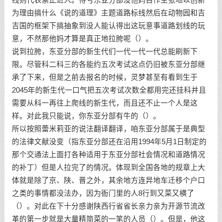
为理由搞什么《说的道理》主题道路标线然后在动物园和吉
吉国的框架下搞抽象到没人能认得出这玩意事道路划线的玩
意，不然那他妈才算是真正地拉胯呢（）。
说到拉胯，东亚分部的新生代们一代一代一代总能刷新下
限。尽管科二科三的各能约五次考试这点仍旧被东亚分部继
承了下来，但是之前去报名的时候，灵梦甚至有看到生于
2045年的新生代一口气把五次考试次数全都用完还挂科并且
需要从科一再往上爬线的新生代，而且还不止一个人是这
样。对此我只能说，你东亚分部有牛的（）。
所以按照蕾米莉亚的说法翻译翻译，咱东亚分部属于是典型
的法律文献没变（指东亚分部还在沿用1994年5月1日制定的
那个交通法上面打各种适用于东亚分部社会情况和道路情况
的补丁）但是人拉完了的情况。体现到全国各地的规章上大
体就是除了京、陕、晋之外，其余地方连异地车迁移个户口
之类的事情都没法办，因为衙门里的人8行到又菜又横了
（）。对此在下十分感谢陕西行省省长亲力亲为开源节流改
革的第一步就是大量精简菜的一笔的人员（）。但是，他这