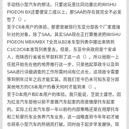
手动挡小型汽车的想法。只要这玩意比同功重比的IBISHU
PIGEON BX还要便宜三成以上，那SAA的存在就完全不必发
愁了（）。
至于C6本用户的体验，那更是被现行东亚分部各个厂家直接
针对的对象，除了SAA。其实SAA现在正打算推进把IBISHU
PIGEON MBX/MBX T全员从B2本车型列表中挪出来转到
C1/C2/C6本准驾列表里去。但是，东亚中央政府是个安卓
人，而陕西行省省长早就料到了这一点（）。所以他刚一上
任就开始先在他的地界推行这一步，只是他起草政令以及到
SAA进行详细调查的工作所需时间有亿点长，这项政令需要
等到明年过年之后才能实装。而我们至今仍未可知东亚分部
其他地方的C6本用户的春天何时才能到来（）。
至于D本用户和E本用户的体验。我只能说，芝就士盛世。因
为红龙汽车部他以前不是做汽车起家的而是做摩托车起家
的。实际上红龙汽车部一年以前的内部策略还是在用摩托车
和三轮摩托车业务养汽车业务，这一战略直到今年年初才被
仓颉系小型汽车的热销而打破。同时由于起步早发展快，现