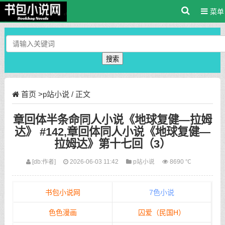
菜单
搜索
首页
>
p站小说
/ 正文
章回体半条命同人小说《地球复健—拉姆
达》 #142,章回体同人小说《地球复健—
拉姆达》第十七回（3）
[db:作者]
2026-06-03 11:42
p站小说
8690 ℃
书包小说网
7色小说
色色漫画
囚爱（民国H）