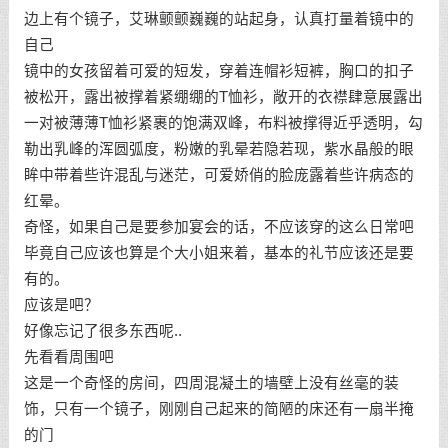
边上有个镜子，艾琳颤颤巍巍的站起身，认真打量着镜中的
自己
镜中的女孩留着可爱的短发，穿着连帽衫短裤，胸口的扣子
被松开，露出被撑着紧绷绷的T恤衫，敞开的衣襟肆意展露出
一对被薄薄T恤衫紧裹的饱满双峰，布料被撑得近乎透明，勾
勒出乳峰的浑圆弧度，粉嫩的乳晕若隐若现，紫水晶般的眼
眸中带着些许混乱与迷茫，可爱娇俏的脸庞露着些许病态的
红晕。
奇怪，如果自己是要参加宴会的话，不应该穿的这么日常吧
毕竟自己应该也算是个大小姐来着，基本的礼节应该还是要
有的。
应该是吧？
好像忘记了很多东西呢..
先看看周围吧
这是一个奇怪的房间，四周混凝土的墙壁上没有丝毫的装
饰，只有一个镜子，刚刚自己起来的简陋的床还有一扇半掩
的门