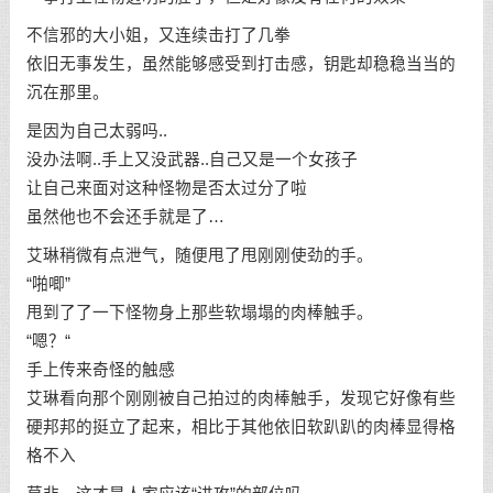
不信邪的大小姐，又连续击打了几拳
依旧无事发生，虽然能够感受到打击感，钥匙却稳稳当当的
沉在那里。
是因为自己太弱吗..
没办法啊..手上又没武器..自己又是一个女孩子
让自己来面对这种怪物是否太过分了啦
虽然他也不会还手就是了…
艾琳稍微有点泄气，随便甩了甩刚刚使劲的手。
“啪唧”
甩到了了一下怪物身上那些软塌塌的肉棒触手。
“嗯？“
手上传来奇怪的触感
艾琳看向那个刚刚被自己拍过的肉棒触手，发现它好像有些
硬邦邦的挺立了起来，相比于其他依旧软趴趴的肉棒显得格
格不入