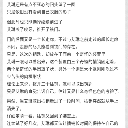
艾琳还是有点不死心的回头望了一圈
只是依旧没有看到自己衣服的影子
但此时也只能选择继续前进了
艾琳咬了咬牙，推开了铁门。
门的后面又是一个长走廊，不过与艾琳之前走过的超长走廊
不同，走廊的尽头能看到铁门的存在。
只是，这次的钥匙，却放在了面前一个奇怪的装置里
艾琳一眼可以看出来，这个装置由三个奇怪的插销固定着，
两个是奇怪的半圆罩子状，另外一个则是大小姐刚刚吃过不
少苦头的肉棒形状
理论上来说，拔开三个插销，就可以取出钥匙
只是艾琳的直觉告诉自己，估计又是什么奇怪色色的考验了..
果然，当艾琳取出插销后过了一段时间，插销突然就从手上
消失了。
仔细定睛一看，插销又回到了装置上。
连续试了好几次，艾琳都无法让插销长时间的保持在自己的