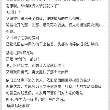
别停啊，继续服务大爷我就是了”
“哎呀！？“
艾琳被吓得松开了肉棒，跌跌撞撞的向后倒去。
随着松开的那一刹那，场景再次变换，行人与街道再次消失
不见。
又回到了之前的房间
怪物依旧在中间的椅子上坐着，头部的肉棒依旧软趴趴的。
刚刚..那是幻觉吗..
还是..考验的一部分？
啧，区区幻觉，别想让人家就此停下
艾琳鼓起勇气，再次握住了那个大肉棒
依旧是轻佻下流的男人，依旧是周围围观指责的民众
但是这次，艾琳努力不受任何影响，只有用力的撸动着肉棒
幻觉里的贱民们，人家可不管你们对人家的看法，
终于..在男人一阵满足的呻吟声之后..
“噗呲咕啾啾啾“