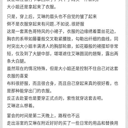
大小姐还是拿起来了衣服。
只是，穿上后，艾琳的眉头也不自觉的皱了起来
倒不是衣服穿起来有问题..不如说..很舒服
这是一套黑色哥特风的小裙子，衣服的边缘绣着蕾丝花边，
胸衣的系带如藤蔓般交叉勒紧腰肢，勾勒出纤细的曲线，同
时突出大小姐丰满诱人的胸部轮廓，如花瓣般的裙摆却非常
短，仅及到了大腿中部，堪堪遮住艾琳圆润的翘臀，露出两
条大白腿。
虽然现在的情况特殊，但是大小姐还是控制不住自己对这套
衣服的喜爱
布料很舒服，而且很合身，而且自己穿起来真的很好看，也
是那种能穿出门的衣服。
反正去赴宴也是要穿正式点的，索性就穿这套去吧。
艾琳这么想着。
宴会的时间是第二天晚上，路程也不远
走出浴室的艾琳在附近好好的买了一些日常的用品和替换用