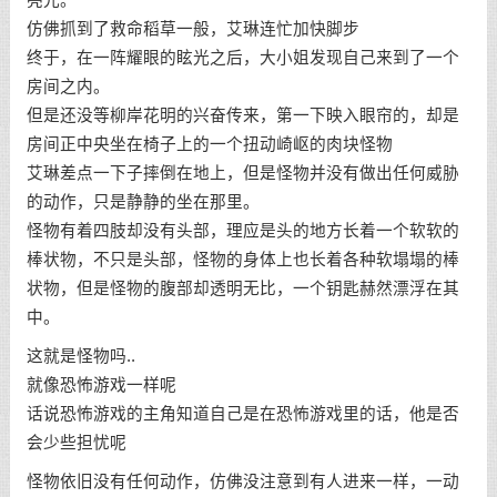
亮光。
仿佛抓到了救命稻草一般，艾琳连忙加快脚步
终于，在一阵耀眼的眩光之后，大小姐发现自己来到了一个
房间之内。
但是还没等柳岸花明的兴奋传来，第一下映入眼帘的，却是
房间正中央坐在椅子上的一个扭动崎岖的肉块怪物
艾琳差点一下子摔倒在地上，但是怪物并没有做出任何威胁
的动作，只是静静的坐在那里。
怪物有着四肢却没有头部，理应是头的地方长着一个软软的
棒状物，不只是头部，怪物的身体上也长着各种软塌塌的棒
状物，但是怪物的腹部却透明无比，一个钥匙赫然漂浮在其
中。
这就是怪物吗..
就像恐怖游戏一样呢
话说恐怖游戏的主角知道自己是在恐怖游戏里的话，他是否
会少些担忧呢
怪物依旧没有任何动作，仿佛没注意到有人进来一样，一动