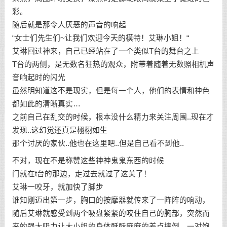
彩。
随后就是那令人厌恶的声音的响起
“女士们先生们~让我们欢迎今天的模特！艾琳小姐！“
艾琳回过神来，自己已经站在了一个类似T台的舞台之上
T台的两侧，是无数名狂热的观众，附带着随着无数照相机声
音响起时的闪光
虽然明知道这不是现实，但是每一个人，他们的表情和神色
都如此的清晰真实…
之前自己在乱交的时候，根本没什么精力来关注周围..现在才
发现..这幻觉还真是栩栩如生
那个讨厌的家伙..他也在这里吧..但是自己看不到他..
不对，现在不是称赞这些神神鬼鬼东西的时候
门就在t台的那边，走过去就过了这关了！
艾琳一咬牙，就加快了脚步
谁知刚迈出第一步，胸口的按摩器就传来了一阵阵的响动，
随后艾琳就感受到两个吸盘紧紧的咬住自己的胸部，突然而
来的强大吸力让大小姐的身体酥酥麻麻的差点摔倒，一对饱