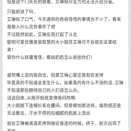
但是这个门死死的锁着，艾琳倾尽全力也无法开启分毫。
只能前进了吗..
艾琳叹了口气，今天遇到的奇奇怪怪的事情也不少了，看来
是卷入什么灵异事件了吧
不过既然如此，艾琳反而打起了斗志
聪明可爱优雅美丽智慧的大小姐苏艾琳可不会就在这里结
束！
管你什么妖魔鬼怪，看姑奶奶怎么收拾你们！
虽然嘴上说的很自信，但是艾琳心里还是有些发怵
毕竟真的不知道会发生什么，如果真的有什么不测的话..艾琳
不知道那些期待自己的人们该怎么办。
话说回来..从刚开始就变得很闷热啊.
大小姐脱下连帽衫系在腰间，但是哪怕是这样，燥热感还是
无法散去，汗水不停的在细腻的肌肤上流出
就在艾琳被高温炙烤到接近昏迷的时候，终于，前方出现了