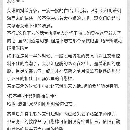
要你管…
艾琳颤抖着身躯，一瘸一拐的在t台上走着，从乳头和阴蒂刺
激而来的快感一般不停冲击着大小姐的身躯，观众们的起哄
夹杂着艾琳不停的喘息，
不行..这样下去的话❤哈啊❤太奇怪了啦…如果在这里就去了
的话..虽然知道是幻觉..但是不想在那个家伙眼里..唔❤齁哦哦
哦哦哦哦❤
终于在走到一半的时候，一股股电流般的感觉再次让艾琳控
制不住的高潮了，大小姐虚脱的趴到在地上，翘着滚圆的屁
股，用尽全部力气，终于才在高潮之前用没拿着钥匙的那只
手死死的扣住自己骚穴里的自慰棒。
若是高潮的时候不小心让它滑出来的话..恐怕会前功尽弃吧..
“很不错~比起刚刚有进步“
哈啊..混蛋..果然刚刚那时候你也在..
高潮后浑身发软的艾琳短时间内已经失去了站起来的能力，
但是身上的按摩器与自慰棒可依旧没有怜香惜玉，依旧在勤
勤恳恳的玩弄着大小姐的娇躯