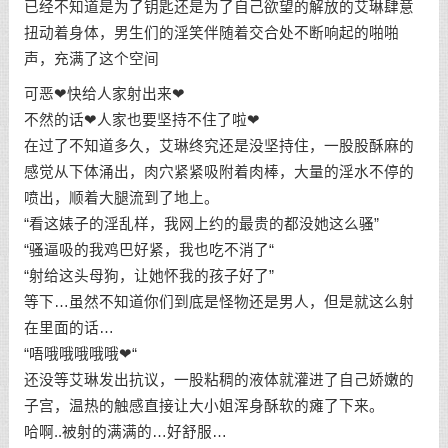
已经不知道是为了钥匙还是为了自己欲望的解放的艾琳肆意
扭动着身体，男生们的淫笑伴随着交合处不断响起的啪啪
声，充满了这个空间
可恶❤快给人家射出来❤
不然的话❤人家也要坚持不住了啦❤
在过了不知道多久，艾琳终究还是没坚持住，一股股酥麻的
感觉从下体涌出，肉穴紧紧吸附着肉棒，大量的淫水不停的
喷出，顺着大腿流到了地上。
“看这婊子的淫乱样，我网上约的最贵的都没她这么骚”
“骚逼吸的我鸡巴好紧，我也吃不消了“
“射给这头母狗，让她怀我的孩子好了”
等下…虽然不知道你们到底是怪物还是男人，但是就这么射
在里面的话…
“唔哦哦哦哦哦❤“
还没等艾琳发出抗议，一股粘稠的液体就灌进了自己娇嫩的
子宫，温热的触感直接让大小姐浑身酥软的瘫了下来。
哈啊..被射的满满的…好舒服…