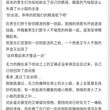
其余的男生们也纷纷射出了自己的精液，腥臭的气味就这么
布满了大小姐的全身
“好女孩，乖乖的把我们的精液收下吧“
在男生们终于射完精液的那一刻起，周围的场景也开始逐渐
扭曲，伴随着男生们那令人不愉悦的样貌一起，逐渐变得模
糊起来。
但是在幻觉里的一切彻底消失之前，一个熟悉又令人不爽的
声音又出现了
“这样看起来才像话一点“
无力的摊在身下肉块之上的艾琳还没来得及反应过来，自己
已经回到了房间里
看来..是过了这关吧…
刚刚高潮过，无力的瘫倒在地上的大小姐，身上全是莫名其
妙的粘液，有一些粘液中藏着的细小物质，悄悄的渗入了大
小姐的皮肤之中….
对此毫无察觉的艾琳望向怪物，那团肉块已经化为了一瘫粘
稠的液体，而折磨了自己好一会的钥匙就静悄悄的漂浮在里