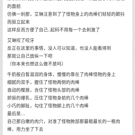
的面前
仿佛一刹那，艾琳注意到了了怪物身上的肉棒们轻轻的颤抖
而挺立起来
这样反而方便了自己..起码不用每一个去刺激了
艾琳咬了咬牙
反正在这里的事情，没人可以知道，也没人能看得到
那就让自己放纵一下吧
（你本来也想这么做不是吗）
牛奶般白皙滋润的身体，慢慢的靠在了肉棒怪物的身上
细腻的双手，握住了怪物两侧的肉棒
翕动的樱唇，含住了怪物头部的肉棒
娇挺的爆乳，压住了怪物身前的几个肉棒
小巧的脚趾，勾住了怪物脚上的几个肉棒
最后是…
自己那白嫩的肉穴，对准了怪物胯部那最粗最长的一根肉
棒，用力坐了下去