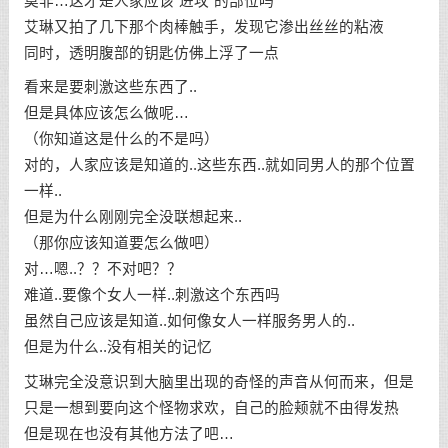
莫非…这才是人家应该“进攻”的部位吗
艾琳又拍了几下那个肉棒触手，发现它渗出丝丝的粘液
同时，透明腹部的钥匙仿佛上浮了一点
看来是要刺激这些东西了..
但是具体应该怎么做呢…
（你知道这是什么的不是吗）
对的，人家应该是知道的..这些东西..就如同男人的那个位置
一样..
但是为什么刚刚完全没联想起来..
（那你应该知道要怎么做吧）
对…嗯..？？不对吧？？
难道..要像个女人一样..刺激这个东西吗
虽然自己应该是知道..如何像女人一样服务男人的..
但是为什么..没有相关的记忆
艾琳完全没意识到大脑里出现的奇怪的声音从何而来，但是
只是一想到要向这个怪物求欢，自己的脸颊就不由得发热
但是现在也没有其他方法了吧…