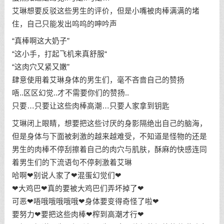
艾琳想要反驳这些男生的评价，但是小嘴被肉棒满满的堵
住，自己只能发出呜呜的呻吟声
“真棒啊这大奶子”
“这小手，打起飞机来真舒服“
“这肉穴又紧又嫩”
肆意使用着艾琳身体的男生们，毫不吝啬自己的赞扬
唔..区区幻觉..才不需要你们的赞扬..
只要…只要让这些肉棒高潮…只要人家拿到钥匙
艾琳闭上眼睛，想要把这些讨厌的身影隔绝出自己的脑海，
但是身体与下面被刺激的越来越难受，不知道是怪物的还是
男生的肉棒不停刮擦着自己的肉穴与肌肤，酥麻的快感连同
着男生们的下流语句不停刺激着艾琳
哈啊❤别说人家了❤混蛋幻觉们❤
❤大鸡巴❤真的要被大鸡巴们弄坏掉了❤
可恶❤唔哦哦哦哦哦❤身体要变得奇怪了啦❤
要努力❤要把这些肉棒❤榨到高潮才行❤