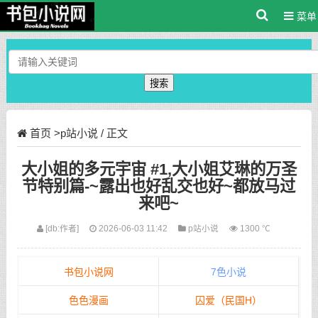
菜单
搜索
首页
>
p站小说
/ 正文
大小姐的多元宇宙 #1,大小姐艾琳的万圣
节特别篇-~露出也好乱交也好~都放马过
来吧~
[db:作者]
2026-06-03 11:42
p站小说
1300 ℃
书包小说网
7色小说
色色漫画
囚爱（民国H）