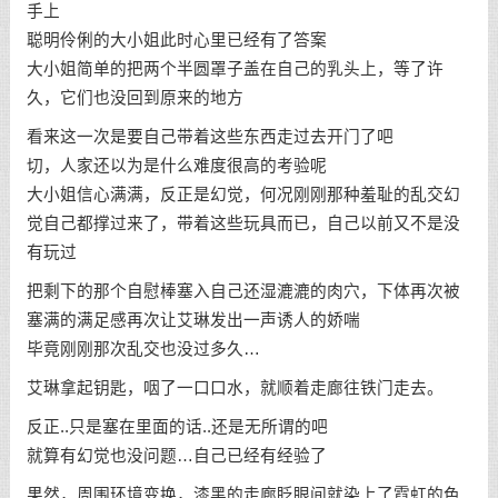
手上
聪明伶俐的大小姐此时心里已经有了答案
大小姐简单的把两个半圆罩子盖在自己的乳头上，等了许
久，它们也没回到原来的地方
看来这一次是要自己带着这些东西走过去开门了吧
切，人家还以为是什么难度很高的考验呢
大小姐信心满满，反正是幻觉，何况刚刚那种羞耻的乱交幻
觉自己都撑过来了，带着这些玩具而已，自己以前又不是没
有玩过
把剩下的那个自慰棒塞入自己还湿漉漉的肉穴，下体再次被
塞满的满足感再次让艾琳发出一声诱人的娇喘
毕竟刚刚那次乱交也没过多久…
艾琳拿起钥匙，咽了一口口水，就顺着走廊往铁门走去。
反正..只是塞在里面的话..还是无所谓的吧
就算有幻觉也没问题…自己已经有经验了
果然，周围环境变换，漆黑的走廊眨眼间就染上了霓虹的色