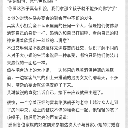
“谢谢伯母，您气色也很好”
“你看这孩子真有礼貌，我们家那个孩子就不能多向你学学”
类似的对话在举办宴会的聚会厅中不断的发生。
其实大小姐完全不认识里面的任何一个人，但是她们仿佛都
清楚自己的身份一样，热情的和自己打招呼，看向自己的眼
神充满着欣赏和一丝丝的…满意？
不过艾琳倒是不反感这样充满客套的社交，认识了解不同的
人对于大小姐的生活来说是一种享受，哪怕只是她们伪装出
来虚假的一面也一样。
倚在吧台边上的大小姐，一边悠闲的品着酒保特调的鸡尾
酒，一边客客气气的和上来搭讪的男男女女们聊着天，不多
时，嘈杂的宴会就满满安静了下来。
艾琳敏锐的直觉告诉自己，接下来应该就是主题了。
很快，一个穿着正经的留着络腮胡子的老绅士越过众人走到
了房间中央，脸上的皱纹不停的堆叠在一起，他轻轻的咳了
咳嗓子，随后用洪亮的声音说道：
“感谢各位家族的好友前来参加这次犬子与苏家小姐的订婚宴