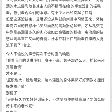
满的木瓜爆乳随着其主人的不稳而在t台的半空淫乱的摇晃
着，吸引着观众们的眼球。有不少人已经吹起了口哨
但是这还没结束，艾琳还没从胸部的刺激中习惯回来，紧接
着肉穴里的自慰棒也突然而然的高频振动起来，才从乱交之
中刚刚高潮没多久的肉穴被如此高强度的刮擦，电流般的快
感从阴阜直冲艾琳的脊髓，汁水控制不住的顺着白嫩的大腿
流下到了T台上。
令人不愉悦的声音再次不合时宜的响起
“看看我们的艾琳小姐，身子不高，奶子却这么大，摇起来还
真是色情”
才不是…
“屁股也大，脸也可爱，这么淫乱的身体果然好好调教才能好
好发挥价值“
别说了….
“只是持久力要好好训练下，不然随随便便就高潮了要怎么服
侍未来的老公呢“