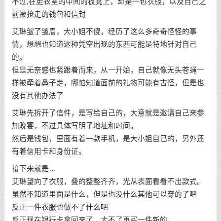
不过,在更衣室的中间的板凳上，却是一包衣服，以及自己之
前被抢走的钱包和信封
艾琳皱了皱眉，大小姐不傻，经历了这么多奇奇怪怪的事
情，想想也知道这种凭空出现的东西可能是特地针对自己
的。
但是无奈感也紧跟着而来，从一开始，自己就像无头苍蝇一
样被牵着鼻子走，哪怕知道面前的礼物可能有古怪，但是也
没有其他办法了
艾琳先拆开了信件，是写给自己的，大意就是邀请自己来参
加晚宴，不过具体写明了地址和时间。
然后是钱包，里面有着一款手机，是大小姐自己的，另外还
有着信用卡和身份证。
接下来就是…
艾琳望向了衣服，叠的整整齐齐，光从表面看看不出款式。
虽然不知道里面是什么，但是也没什么其他可以穿的了吧
反正一件衣服也做不了什么吧
反正现在银行卡拿回来了，大不了再买一件新的。