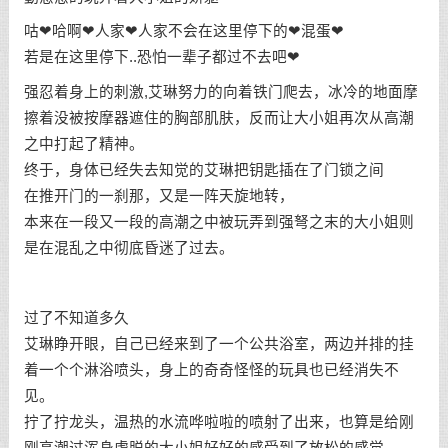
咕❤哈啊❤人家❤人家不会在这里停下的❤混蛋❤
若是在这里停下..恐怕一辈子都过不去吧❤
强忍着身上的刺激,艾琳努力的向着铁门爬去，冰冷的地面摩
擦着没被按摩器遮住的胸部肌肤，反而让大小姐再次从高潮
之中打起了精神。
终于，身体已经失去知觉的艾琳把钥匙插在了门锁之间
在推开门的一刹那，又是一阵天旋地转，
本来在一段又一段的高潮之中被玩弄到强弩之末的大小姐则
是在混乱之中彻底昏迷了过去。
过了不知道多久
艾琳睁开眼，自己已经来到了一个公共浴室，两边并排的挂
着一个个淋浴喷头，身上的奇奇怪怪的玩具也已经消失不
见。
拧了拧龙头，温热的水流哗啦啦的喷射了出来，也算是给刚
刚高潮过浑身虚脱的大小姐好好的感受到了放松的感觉