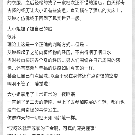
的衣服，之后轻松的找了一家档次还不错的酒店，白天稀奇
古怪的经历让大小姐有些疲惫，直到躺在了酒店的大床上，
艾琳才仿佛终于回到了现实世界一般。
大小姐捏了捏自己的脸
很疼
理论上这是一个正确的判断方式…但是…
艾琳想起了之前肉棒怪物的经历，不由得咽了咽口水
当时被肉棒玩弄全身的经历…男人们围绕在自己周围的感
觉…还有高潮时幸福的快感如同真实的一样..
甚至让自己有点回味..以至于现在身体还有点奇怪的空虚
啊啊不管了！睡觉啦！
大小姐享用了非常正常的一夜睡眠
一直到了第二天的傍晚，坐上了去参加晚宴的车辆，都再也
没有任何奇怪的事情发生。
仿佛昨天的一切经历如同梦境一样。
“哎呀这就是苏家的千金啊，可真的漂亮懂事”