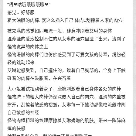
“唔❤咕哦哦哦哦哦❤”
感觉…好舒服
粗大油腻的肉棒..就这么插入自己 体内..刮擦着人家的肉穴
被充满的感觉如同电流一般，肆意冲刷着艾琳的身体
湿漉漉的爱液控制不住的从艾琳的骚穴里溢了出来，流到了
怪物诡异的肉体之上
怪物滑腻的肉棒们也仿佛感受到了可爱女孩的侍奉，纷纷轻
轻的跳动起来
艾琳能感受到，自己握住的，蹭着自己胸部的，全身上下触
碰着的肉棒在鼓胀着，在兴奋着
大小姐尝试扭动着身子，摩擦刺激着自己身体各处的肉棒
怪物胯下的粗大肉棒仍深深嵌入自己的肉穴，湿滑的内壁被
撑开，刮擦着敏感的褶皱，艾琳每一下抽动都像电流般冲刷
自己敏感的神经
怪物肉棒粗糙的纹理摩擦着艾琳娇嫩的肌肤，带来一阵阵麻
痒的快感