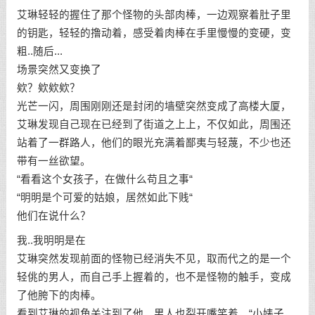
艾琳轻轻的握住了那个怪物的头部肉棒，一边观察着肚子里
的钥匙，轻轻的撸动着，感受着肉棒在手里慢慢的变硬，变
粗..随后...
场景突然又变换了
欸？欸欸欸？
光芒一闪，周围刚刚还是封闭的墙壁突然变成了高楼大厦，
艾琳发现自己现在已经到了街道之上上，不仅如此，周围还
站着了一群路人，他们的眼光充满着鄙夷与轻蔑，不少也还
带有一丝欲望。
“看看这个女孩子，在做什么苟且之事“
“明明是个可爱的姑娘，居然如此下贱“
他们在说什么？
我..我明明是在
艾琳突然发现前面的怪物已经消失不见，取而代之的是一个
轻佻的男人，而自己手上握着的，也不是怪物的触手，变成
了他胯下的肉棒。
看到艾琳的视角关注到了他，男人也裂开嘴笑着，“小婊子，