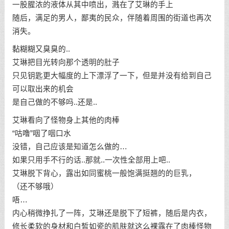
一股腥浓的液体从其中喷出，溅在了艾琳的手上
随后，满足的男人，鄙夷的民众，伴随着周围的街道也再次
消失。
黏糊糊又臭臭的..
艾琳把目光转向那个透明的肚子
只见钥匙更大幅度的上下漂浮了一下，但是并没有给到自己
可以取出来的机会
是自己做的不够吗..还是..
艾琳看向了怪物身上其他的肉棒
“咕噜”咽了咽口水
没错，自己应该是知道怎么做的…
如果只用手不行的话..那就..一次性全部用上吧..
艾琳脱下背心，露出如同蜜桃一般饱满挺翘的的巨乳，
（还不够哦）
唔…
内心稍微挣扎了一阵，艾琳还是脱下了短裤，随后是内衣，
修长柔软的身材和白皙如瓷的肌肤就这么裸露在了肉棒怪物