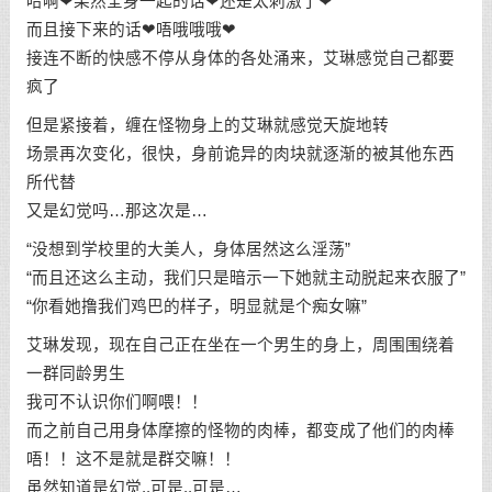
哈啊❤果然全身一起的话❤还是太刺激了❤
而且接下来的话❤唔哦哦哦❤
接连不断的快感不停从身体的各处涌来，艾琳感觉自己都要
疯了
但是紧接着，缠在怪物身上的艾琳就感觉天旋地转
场景再次变化，很快，身前诡异的肉块就逐渐的被其他东西
所代替
又是幻觉吗…那这次是…
“没想到学校里的大美人，身体居然这么淫荡”
“而且还这么主动，我们只是暗示一下她就主动脱起来衣服了”
“你看她撸我们鸡巴的样子，明显就是个痴女嘛”
艾琳发现，现在自己正在坐在一个男生的身上，周围围绕着
一群同龄男生
我可不认识你们啊喂！！
而之前自己用身体摩擦的怪物的肉棒，都变成了他们的肉棒
唔！！这不是就是群交嘛！！
虽然知道是幻觉..可是..可是…