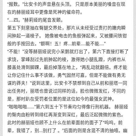
“报数。”比安卡的声音悬在头顶。 只是原本美丽的嗓音在现
在的赫丽娅耳中更像是死神的催命符。
“....四。”赫莉娅的尾音发颤。
第五下刻意抽在臀腿交界处，那片从未经受过责打的嫩肉瞬
间肿起一道棱子。 她像被电击的鱼般弹起来，又被腰间铁钳
般的手按回去。“额啊！五！疼...前辈....能不能....”
“不能！”没等赫丽娅说完小呆鹅就打出了，第六下直接打断了
求饶，掌峰刮过先前肿起的棱，激得她小腿乱蹬，内裤也从
膝盖处滑到脚踝，最后掉落在地上，“再乱动就翻倍。疼才能
让你记住什么事不该做，勇气固然可嘉，但是不能做有勇无
谋的莽夫！”说到这里，比安卡不禁想到自己从前和丽塔一同
出任务时，丽塔也曾说过同样的话，脸也微微发红，不同的
是，那时趴在受罚者位置的是这位如今的最强女武神。
“啪啪啪啪......”第六到五十下节奏均匀得像行刑机器。 赫丽娅
的臀肉由粉转到绯红再渐变到深红，最后泛起微微的紫色。
此时的赫丽娅也顾不上什么在前辈面前的面子了“呜呜，前
辈，我错了，别...别打了 。”后面的则是含混不清的抽噎。幽