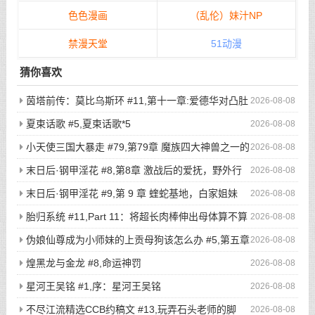
色色漫画
（乱伦）妹汁NP
禁漫天堂
51动漫
猜你喜欢
茵塔前传：莫比乌斯环 #11,第十一章:爱德华对凸肚
2026-08-08
脐的温情玩弄，新的冒险启程
夏束话歌 #5,夏束话歌*5
2026-08-08
小天使三国大暴走 #79,第79章 魔族四大神兽之一的
2026-08-08
不死鸟登场，奇葩猎鸡小队被吓的屁滚尿流
末日后·钢甲淫花 #8,第8章 激战后的爱抚，野外行
2026-08-08
走与寸止高潮（2）
末日后·钢甲淫花 #9,第 9 章 蝰蛇基地，白家姐妹
2026-08-08
（1）
胎归系统 #11,Part 11：将超长肉棒伸出母体算不算
2026-08-08
是一种扶她化？
伪娘仙尊成为小师妹的上贡母狗该怎么办 #5,第五章
2026-08-08
驯兽大阵！被刻下奴隶烙印的话，就再也没有翻盘的希望了吧？
煌黑龙与金龙 #8,命运神罚
2026-08-08
星河王吴铭 #1,序：星河王吴铭
2026-08-08
不尽江流精选CCB约稿文 #13,玩弄石头老师的脚
2026-08-08