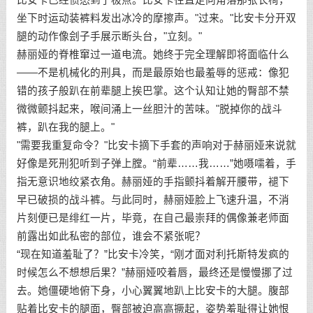
坐下时运动装裤料发出冰冷的摩擦声。"过来。"比安卡分开双
腿的动作像刽子手展示断头台，"立刻。"
赫丽娅的脊椎窜过一道电流。她终于完全理解即将面临什么
——不是机械化的刑具，而是最原始也最羞辱的惩戒：像犯
错的孩子般趴在前辈腿上挨巴掌。这个认知让她的臀部不禁
微微颤抖起来，喉间涌上一丝胆汁的苦味。"脱掉你的战斗
裤，趴在我的腿上。"
"需要我重复命令？"比安卡摘下手套的声响对于赫丽娅来说就
好像是死刑犯听到子弹上膛。“前辈……我……”她嗫嚅着，手
指无意识地绞紧衣角。赫丽娅的手指颤抖着解开腰带，褪下
早已破损的战斗裤。与此同时，赫丽娅脸上飞速升温，不消
片刻便已是绯红一片，毕竟，在自己最崇拜的偶像兼老师面
前露出如此私密的部位，谁会不紧张呢？
“现在知道羞耻了？”比安卡冷笑，“刚才面对利托斯特发疯的
时候怎么不想想后果？”赫丽娅咬着唇，最终还是慢慢挪了过
去。她僵硬地俯下身，小心翼翼地趴上比安卡的大腿。腹部
贴着比安卡的腿面，臀部被迫高高撅起，姿势羞耻得让她恨