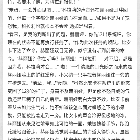
特，我要杀了他，为科拉莉报仇！”
“笨蛋，一会外面见吧……”科拉莉的声音还在赫丽娅耳畔回
响，但每一个字都让赫丽娅的心在滴血.......‘如果不是为了宽
慰我，科拉莉也就根本不会死’她如是想着。
“看来，是我的判断出了问题，赫丽娅，你先退出系统吧，你
现在的状态不能再执行任务了。”作为此次任务的领队，比安
卡下达了命令。赫丽娅双目无神，似乎没有听到前辈的命
令。“赫丽娅？你在听吗？赫丽娅！”“科拉莉......对不起，都是
因为我，科拉莉才会......”“啪！”一个清脆的耳光随之而来的是
赫丽娅脸上的鲜红掌印，小呆鹅一只手拽着赫丽娅往一旁的
座椅走去。“前辈，我...”“闭嘴。”虽然比安卡在系统里的形态
变回了12岁的样子，身高不及赫丽娅，但是那不怒自威的气
场还是压制了自己的后辈。赫丽娅明白大事不妙，比安卡前
辈从未如此生气过，她不知道该怎么面对盛怒之下的小呆
鹅，只能被拽着走到一旁。比安卡的声音冷得像极地的冰，
赫丽娅从未见过前辈如此可怕的一面。她被拽着手腕，踉踉
跄跄地跟着走，赫丽娅感觉到手腕上的力道大得惊人，显然
比安卡已经愤怒到了极点。比安卡径直走向角落那张长椅，