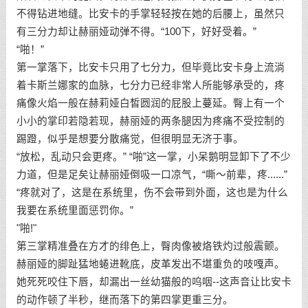
不得钻进地缝。比安卡的手掌轻轻按在她的后腰上，虽然只
有三分力却让赫丽娅动弹不得。“100下，好好受着。”
“啪！”
第一掌落下，比安卡只用了七分力，但毕竟比安卡身上流淌
着卡斯兰娜家的血脉，七分力已经非常人所能够承受的，疼
痛像火焰一般在赫莉娅白皙圆润的屁股上蔓延。臀上有一个
小小的掌印若隐若现，赫丽娅的两条腿因为疼痛不受控制的
踢蹬，似乎是想要分散痛觉，但很明显无济于事。
“放松，乱动只会更疼。” “啪”这一掌，小呆鹅明显卸下了不少
力道，但是足矣让赫丽娅倒吸一口凉气，“嘶～前辈，疼......”
“疼就对了，这是在系统里，伤不会带到外面，这也是为什么
我要在系统里面惩罚你。”
"啪!"
第三掌精准叠在方才的绯色上，臀肉像被烙铁灼过般震颤。
赫丽娅的脚趾猛地蜷进靴底，皮革发出不堪重负的吱嘎声。
她死死咬住下唇，却漏出一丝幼猫般的呜咽--这声音让比安卡
的动作顿了半秒，继而落下的第四掌更重三分。