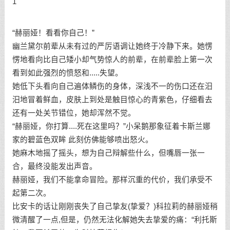
1
“赫丽娅！看看你自己！”
幽兰黛尔前辈从未有过的严厉语调让她终于冷静下来。她愣
愣地看向比自己矮小却气势惊人的前辈，在前辈脸上第一次
看到如此强烈的愤怒和.....失望。
她低下头看向自己遍体鳞伤的身体，深浅不一的伤口还在汨
汨地冒着鲜血，皮肤上到处是触目惊心的青紫色，仔细看去
还有一处关节错位，她却浑然不觉。
“赫丽娅，你打算....死在这里吗？”小呆鹅那象征着卡斯兰娜
家的碧蓝色双眸 此刻仿佛能够喷出怒火。
她麻木地摇了摇头，想为自己辩解些什么，但嘴唇一张一
合，最终没能发出声音。
赫丽娅，我们不能拿命冒险。那样沉重的代价，我们承受不
起第二次。
比安卡的话让刚刚丧失了自己挚友(挚爱？)科拉莉的赫丽娅稍
微清醒了一点,但是，仍然无法化解她失去挚爱的痛：“利托斯