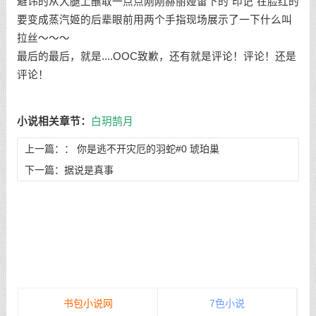
避讳的从大腿上蘸取一点点刚刚赫丽娅留下的“印记”在脸红的
要变成蒸汽姬的后辈眼前用两个手指现场展示了一下什么叫
拉丝～～～
最后的最后，就是....OOC致歉，还有就是评论！评论！还是
评论！
小说相关章节：
白玥鹄月
上一篇：：
你是逃不开灾厄的羽蛇#0 琥珀巢
下一篇：
据说是真事
书包小说网
7色小说