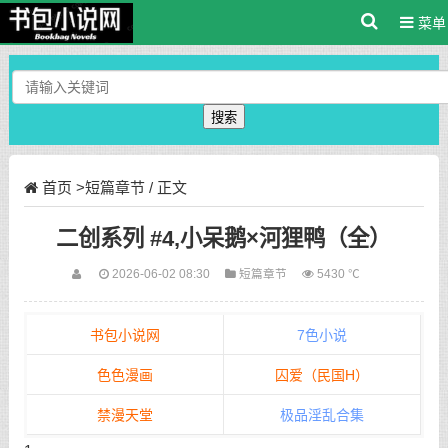
菜单
搜索
首页
>
短篇章节
/ 正文
二创系列 #4,小呆鹅×河狸鸭（全）
2026-06-02 08:30
短篇章节
5430 ℃
书包小说网
7色小说
色色漫画
囚爱（民国H）
禁漫天堂
极品淫乱合集