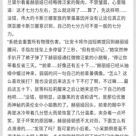
兰黛尔看着赫丽娅已经略微泛紫的臀肉，不禁皱眉，心里暗
道：这才七分力左右，怎么就这样了......算了，先这样吧......
没错，伟大的卡斯兰娜家族的笨蛋基因并没有让这位真正的
琪亚娜卡斯兰娜意识到，自己的七分力可不是一般的七分
力。
“系统会重置所有物理伤害。"比安卡将作战短裤提回到赫丽娅
腰间，手指在挂坠上多停留了三秒，"但有些印记..."她突然伸
手扒开了裤子弹了下赫丽娅通红微微泛紫的小翘臀，"得让你
带着反省三天。”“前辈.....好像还有五十下.....”赫丽娅已经从抽
噎中缓过神来，弱弱的问一句自己的前辈兼偶像。“怎么？这
么喜欢挨打？我也没说后来这五十下不打了啊，不过嘛......最
后这五十下，就等科拉莉醒来之后让她来惩罚一下自己的搭
档吧......”没错，很明显，这腹黑的言语和语气，是那位优雅
而神秘的英伦女仆小姐教的了。赫丽娅回头，前辈的眼中不
再是冰冷带着几分怒火而是恢复了几分温柔，夹杂着一点坏
笑，至于坏笑的原因嘛，赫丽娅顿感不太对劲，下面怎么有
点滑滑的......“发现了吗？我可爱的小后辈。”小呆鹅倒是毫不