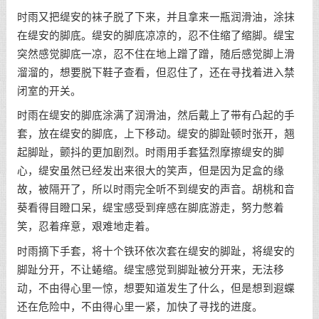
时雨又把缇安的袜子脱了下来，并且拿来一瓶润滑油，涂抹
在缇安的脚底。缇安的脚底凉凉的，忍不住缩了缩脚。缇宝
突然感觉脚底一凉，忍不住在地上蹭了蹭，随后感觉脚上滑
溜溜的，想要脱下鞋子查看，但忍住了，还在寻找着进入禁
闭室的开关。
时雨在缇安的脚底涂满了润滑油，然后戴上了带有凸起的手
套，放在缇安的脚底，上下移动。缇安的脚趾顿时张开，翘
起脚趾，颤抖的更加剧烈。时雨用手套猛烈摩擦缇安的脚
心，缇安虽然已经发出来很大的笑声，但是因为足盒的缘
故，被隔开了，所以时雨完全听不到缇安的声音。胡桃和音
葵看得目瞪口呆，缇宝感受到痒感在脚底游走，努力憋着
笑，忍着痒意，艰难地走着。
时雨摘下手套，将十个铁环依次套在缇安的脚趾，将缇安的
脚趾分开，不让蜷缩。缇宝感觉到脚趾被分开来，无法移
动，不由得心里一惊，想要知道发生了什么，但是想到遐蝶
还在危险中，不由得心里一紧，加快了寻找的进度。