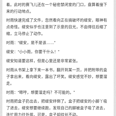
着。此时的赛飞儿还在一个秘密禁闭室的门口，盘算着接下
来的行动地点。
时雨快速完成了文件，忽然看向正在搞破坏的缇安，眼神有
点奇怪。缇安似乎也注意到了示意的目光，不由得往后缩了
缩，立马停止了动作。
时雨：“缇安，是不是该……”
缇安：“小小雨，你要干什么！”
缇安知道要这样，但是心里还是非常紧张。
时雨从书架上拿下来一本书，翻开到某一页，并把附带的盒
子拿出来，看向缇安，露出了坏笑。缇安感觉不妙，想要溜
走。
时雨：“嗯哼，想要溜走吗？不可能的。”
时雨把盒子扔出去，把缇安绊倒了。盒子把缇安的小脚丫吸
了进去，缇安想要继续跑，发现自己的脚被盒子吸了进去，
连忙用力往外拔。可是，盒子却纹丝不动。