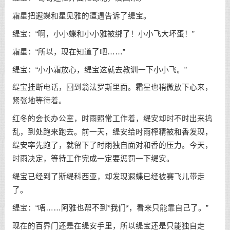
霜星把遐蝶和星见雅的遭遇告诉了缇宝。
缇宝：“啊，小小蝶和小小雅被绑了！小小飞大坏蛋！”
霜星：“所以，现在知道了吧……”
缇宝：“小小霜放心，缇宝这就去教训一下小小飞。”
缇宝挂断电话，回到翁法罗斯里面。霜星也稍微放下心来，
紧张地等待着。
红冬的会长办公室，时雨照常工作着，缇安却时不时出来捣
乱，到处跑来跑去。前一天，缇安给时雨榨精被和香发现，
缇安率先跑了，就留下了时雨独自面对和香的压力。今天，
时雨决定，等待工作完成一定要惩罚一下缇安。
缇宝已经到了斯缇科西亚，却发现遐蝶已经被赛飞儿带走
了。
缇宝：“唔……阿雅也帮不到*我们*，看来只能靠自己了。”
现在的百界门还是在缇安手里，所以缇宝还是只能独自走