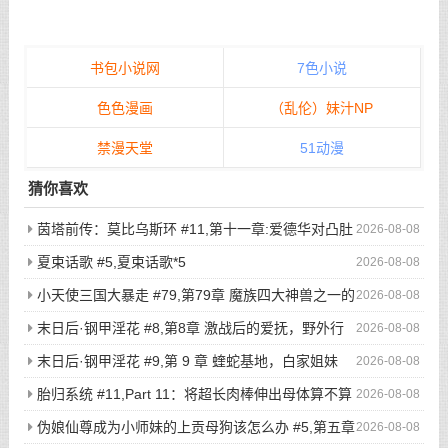
书包小说网
7色小说
色色漫画
（乱伦）妹汁NP
禁漫天堂
51动漫
猜你喜欢
茵塔前传：莫比乌斯环 #11,第十一章:爱德华对凸肚
2026-08-08
脐的温情玩弄，新的冒险启程
夏束话歌 #5,夏束话歌*5
2026-08-08
小天使三国大暴走 #79,第79章 魔族四大神兽之一的
2026-08-08
不死鸟登场，奇葩猎鸡小队被吓的屁滚尿流
末日后·钢甲淫花 #8,第8章 激战后的爱抚，野外行
2026-08-08
走与寸止高潮（2）
末日后·钢甲淫花 #9,第 9 章 蝰蛇基地，白家姐妹
2026-08-08
（1）
胎归系统 #11,Part 11：将超长肉棒伸出母体算不算
2026-08-08
是一种扶她化？
伪娘仙尊成为小师妹的上贡母狗该怎么办 #5,第五章
2026-08-08