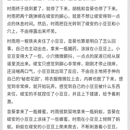
时雨终于挠到累了，就停了下来，胡桃和音葵也停了下来。
时雨把两个跳弹绑在缇安的脚心，就是不想让缇安得到一点
点的休息时间。然后，时雨把目光转到了缇安的小豆豆和小
穴上，不由得露出来坏笑。
时雨用一根铁夹夹住了小豆豆，音葵也算是明白了怎么回
事，自己也主动出击，拿来一瓶媚药，涂抹在小豆豆上。小
豆豆变得大了一些，小穴微微颤抖，一点点的尿液已经从尿
道里流出来。缇宝只感觉到脚心非常痒，刚刚才停止挠痒，
还没喘两口气，小豆豆就出现了反应，不由自主地将手伸向
自己的“秘密花园”，将衣服微微拉上去，内裤也脱了下来，感
觉到非常痒，就开始玩弄。感觉到自己的小豆豆被什么东西
夹住，缇宝的手就捏住了小豆豆，并且上下揉搓，给予着刺
激。
音葵拿来了一瓶蜂蜜，时雨很默契地拿来一瓶蚂蚁，音葵在
缇安的小豆豆上涂抹了一些蜂蜜，时雨在小豆豆上倾倒了蚂
蚁。蚂蚁在缇安的小豆豆上爬来爬去，不断刺激着小豆豆，