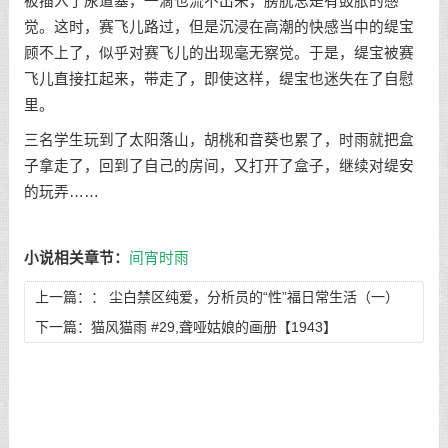
被插入了尿道塞，一滴也流不出来，膀胱总是有鼓胀的感
觉。这时，赛飞儿路过，但是沉浸在高潮的快感当中的缇宝
顾不上了，似乎对赛飞儿的出现毫无察觉。于是，缇宝被赛
飞儿直接扛起来，带走了，即使这样，缇宝也迷失在了自慰
里。
三名学生玩到了太阳落山，胡桃和音葵也累了，时雨就把盒
子拿走了，回到了自己的房间，又打开了盒子，继续对缇安
的玩弄……
小说相关章节：
间宵时雨
上一篇：：
尘白禁区纯爱，分析员的“性”福日常生活（一）
#3,偷吃的凯茜娅
下一篇：
猫风猫雨 #29,聋哑姑娘的画册【1943】