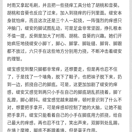
时雨又拿起毛刷，并且把一些挠痒工具分给了胡桃和音葵。
胡桃和音葵也反应了过来，加入到挠痒的行列里面。缇安本
身就怕痒，而且这次还是三个人一起挠，一阵强烈的痒感只
冲脑门，缇安的脚试图乱动，可是足盒非常坚固，挣扎根本
不值一提，反倒是加大了时雨、胡桃、音葵的兴趣。她们开
始疯狂地挠缇安小脚丫，脚心、脚掌、脚趾缝、脚背、脚跟
都不放过，六只手在这些地方分别用力挠，不断冲击着缇安
的理智。
缇宝感觉到整只脚都非常痒，还想要走，但是再也忍不住
了，于是找了一个墙角，脱下了鞋子，也把袜子脱下来，扔
到一边，抓挠自己的脚底。可是，这更加加剧了缇安的痒
感，缇安又感觉到两只小手在自己的脚底胡乱抓挠着，脚丫
乱蹬，脚心颤抖。缇宝感觉越来越痒，顿时意识到了什么不
对，想要把手拿开，可是痒感却控制了她的大脑，让她不能
把手拿开。缇宝只能看着自己的小手在脚底用力抓挠，给自
己最大的痒感，再也忍不住了，笑出声来，双脚到处乱踢，
在墙上摩擦，脚底不断蹭着墙，但是毫无作用。