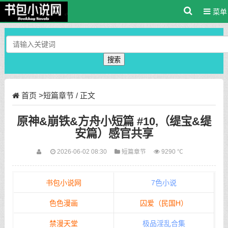
菜单
搜索
首页
>
短篇章节
/ 正文
原神&崩铁&方舟小短篇 #10,（缇宝&缇
安篇）感官共享
2026-06-02 08:30
短篇章节
9290 ℃
书包小说网
7色小说
色色漫画
囚爱（民国H）
禁漫天堂
极品淫乱合集