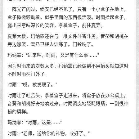
一阵光芒闪过，缇安已经不见了，只有一个小盒子在地上。
盒子微微颤动着，似乎里面的东西很活泼。时雨捡起盒子，
露出来意味深长的笑容，拿着盒子，前往夏莱。
夏莱大楼，玛纳霏还在与一堆文件斗智斗勇，音葵和胡桃在
旁边憋笑，雪乃已经去训练了。门铃响了。
玛纳霏：“进来吧，时雨，又是有什么事……”
因为时雨来的次数太多，玛纳霏已经做到不用抬头就知道时
不时时雨在门外了。
时雨：“哎，被发现了。”
时雨吐了吐舌头，拿着盒子走进来，将盒子放在办公桌上。
音葵和胡桃好奇地凑过来，时雨调皮地眨眨眼睛，一副很神
秘的模样。
玛纳霏：“时雨，这是……”
时雨：“老师，送给你的礼物，收好了。”