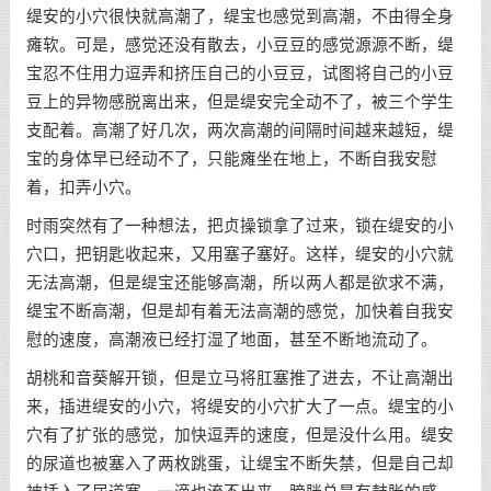
缇安的小穴很快就高潮了，缇宝也感觉到高潮，不由得全身
瘫软。可是，感觉还没有散去，小豆豆的感觉源源不断，缇
宝忍不住用力逗弄和挤压自己的小豆豆，试图将自己的小豆
豆上的异物感脱离出来，但是缇安完全动不了，被三个学生
支配着。高潮了好几次，两次高潮的间隔时间越来越短，缇
宝的身体早已经动不了，只能瘫坐在地上，不断自我安慰
着，扣弄小穴。
时雨突然有了一种想法，把贞操锁拿了过来，锁在缇安的小
穴口，把钥匙收起来，又用塞子塞好。这样，缇安的小穴就
无法高潮，但是缇宝还能够高潮，所以两人都是欲求不满，
缇宝不断高潮，但是却有着无法高潮的感觉，加快着自我安
慰的速度，高潮液已经打湿了地面，甚至不断地流动了。
胡桃和音葵解开锁，但是立马将肛塞推了进去，不让高潮出
来，插进缇安的小穴，将缇安的小穴扩大了一点。缇宝的小
穴有了扩张的感觉，加快逗弄的速度，但是没什么用。缇安
的尿道也被塞入了两枚跳蛋，让缇宝不断失禁，但是自己却