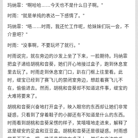
玛纳霏：“啊哈哈……今天也不是什么日子啊。”
时雨：“就是单纯的表达一下感情了。”
玛纳霏：“唔……时雨，我还忙工作呢，给妹妹们玩一会，不
介意吧？”
时雨：“没事啊，不要玩坏了就行。”
时雨说完，就在旁边的沙发上坐了下来，一脸期待。玛纳霏
把盒子递给胡桃和音葵，她们开心地接过盒子，跑到休息室
里去玩了。时雨走到休息室门口，趴在门框上往里看。此
时，缇宝已经到了赛飞儿的禁闭室旁边，想趁着赛飞儿不
在，偷偷进去。然而，胡桃和音葵却不知道这件事，缇宝的
大难将要来了。
胡桃和音葵兴奋地打开盒子，映入眼帘的东西却让她们非常
疑惑，只看到了穿着鞋子的小脚还有不知道是什么的东西。
时雨看到胡桃和音葵呆愣的样子，笑嘻嘻地走进来，解释了
这是缇安的足盒和豆豆盒。胡桃和音葵还是很疑惑。时雨感