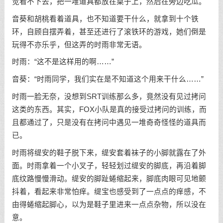
觉看不下去，把一堆道具都放在桌子上，然后在旁边吃瓜。
音葵和胡桃看着道具，也不知道要干什么，就拿到十个铁
环，自顾自摆弄着，甚至还进行了滚铁环的游戏，她们倒是
玩得不亦乐乎，但这弄的时雨非常无语。
时雨：“这不是这样用的啊……”
音葵：“时雨同学，我们实在是不知道这个用来干什么……”
时雨一脸无奈，没想到SRT训练那么多，竟然没有见过拷问
这类的东西。其实，FOX小队是真的接受过拷问的训练，而
且都通过了，只是没有在拷问中遇见一堆奇奇怪怪的道具而
已。
时雨将缇安的鞋子脱下来，缇安套着袜子的小脚就露在了外
面。时雨拿着一个小叉子，轻轻划过缇安的脚底，再沿着脚
底纹路慢慢滑动。缇安的脚趾蜷缩起来，脚底肉眼可见地颤
抖着，看起来非常怕痒。缇宝也感受到了一点点的痒感，不
由得蜷缩起脚心，以为是鞋子里进来一点点杂物，所以没在
意。