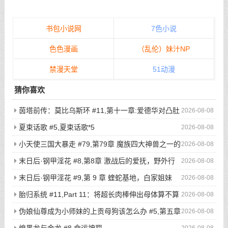
书包小说网
7色小说
色色漫画
（乱伦）妹汁NP
禁漫天堂
51动漫
猜你喜欢
茵塔前传：莫比乌斯环 #11,第十一章:爱德华对凸肚
2026-08-08
脐的温情玩弄，新的冒险启程
夏束话歌 #5,夏束话歌*5
2026-08-08
小天使三国大暴走 #79,第79章 魔族四大神兽之一的
2026-08-08
不死鸟登场，奇葩猎鸡小队被吓的屁滚尿流
末日后·钢甲淫花 #8,第8章 激战后的爱抚，野外行
2026-08-08
走与寸止高潮（2）
末日后·钢甲淫花 #9,第 9 章 蝰蛇基地，白家姐妹
2026-08-08
（1）
胎归系统 #11,Part 11：将超长肉棒伸出母体算不算
2026-08-08
是一种扶她化？
伪娘仙尊成为小师妹的上贡母狗该怎么办 #5,第五章
2026-08-08
驯兽大阵！被刻下奴隶烙印的话，就再也没有翻盘的希望了吧？
煌黑龙与金龙 #8,命运神罚
2026-08-08