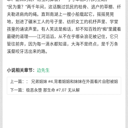
“民为重？”两千年间，这话飘过饥民的枯骨、逃户的草棚、纤
夫勒进肩肉的绳。直到南湖上一艘小船载起它，摇摇晃晃
地，划进了碾米工人的号子里、纺织女工的机杼声里、学堂
孩童的诵读声里。有人笑这是痴话，却不知百姓的“痴”里藏着
最硬的道理——江河滔滔，从不在乎哪朵浪花被记住，它只
管往前奔，因为每一滴水都知道，大海不是终点，是千万条
溪壑咬牙活出来的路。
小说相关章节：
边先生
上一篇：：
兄弟姐妹 #4,背着姐姐和妹妹在外面看片自慰被姐
姐和妹妹发现，黑化成病娇的姐姐和妹妹将男主绑回床上榨干
下一篇：
极恶永堕 那生命 #7,07 无从解
精液