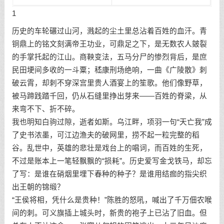
1
历史的车轮碾过山河，溅起的尘土里总沾着百姓的血汗。青
铜鼎上的铭文刻满帝王功业，可鼎足之下，是无数农人皴裂
的手掌托起的江山。商鞅变法，五马分尸的惨烈背后，是庶
民田埂间多收的一斗粟；嵇康刑场绝响，一曲《广陵散》刺
破云霄，却刺不穿深宫里贵人酒宴上的笙歌。他们像野草，
被马蹄践踏千回，仍从石缝里挣出芽来——百姓的脊梁，从
来弯不下、折不碎。
我也明知白驹过隙，逝者如斯。乌江畔，项羽一句“天亡我”成
了史书浓墨，可江边渔夫的破网里，捞不起一粒完整的稻
谷。乱世中，英雄的悲壮是戏台上的唱词，而百姓的生死，
不过是账本上一笔轻飘飘的“损耗”。历史爱写金戈铁马，却忘
了写：是谁在硝烟里埋下春种的种子？是谁用结痂的指尖织
出王朝的锦缎？
“王侯将相，凭什么是贵种！”陈胜的怒吼，喊出了千万佃农喉
间的刺。可义旗插上城头时，新贵的袍子上已沾了旧血。但