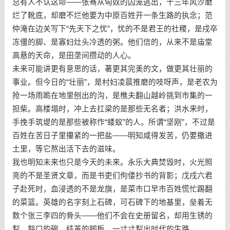
总有人不认这命——张骞从匈奴的囚笼逃出，十三年风沙磨
烂了靴底，却磨不烂他要为中原百姓开一条生路的执念；范
仲淹在边关写下“先天下之忧”，忧的不是君王的社稷，是戍卒
冻僵的脚、是寡妇灶头冷透的粥。他们信的，从来不是庙堂
高悬的天命，是田垄间攒动的人心。
未来可能讲更有意思的话，著更其完美的文，做更其壮丽的
事业。但今日的“壮丽”，是村妇凌晨推磨的吱呀声，是老农为
抢一场雨跪在地里刨出的沟，是樵夫翻山越岭挑到市集的一
担柴。高楼塌时，冲上去扛梁的是那些无名者；洪水来时，
手挽手筑堤的是那些被称作“蝼蚁”的人。所谓“坚刚”，不过是
百姓在苦日子里攥紧的一把盐——明知咸得发苦，仍要撒进
土里，等它熬出活下去的滋味。
我也明知未来也只是今天的未来。永乐大典焚毁时，火光照
亮的不是圣贤文章，而是书吏们佝偻抄书的背影；戊戌六君
子赴死时，血浸透的不是龙旗，是菜市口早市百姓慌忙踢翻
的菜篮。英雄的名字刻上石碑，可石碑下的地基里，垒着无
数个张三李四的骨头——他们不会在史册留名，却用生锈的
犁、豁口的碗、结茧的脚板，一寸寸犁出时代的生路。