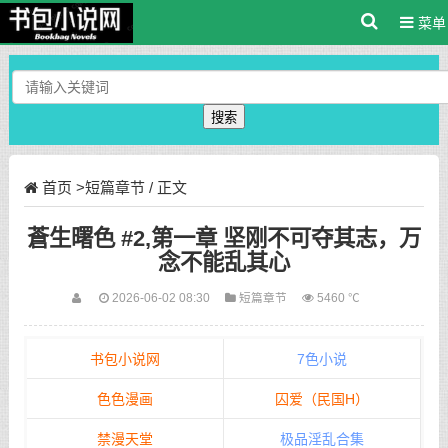
菜单
搜索
首页
>
短篇章节
/ 正文
蒼生曙色 #2,第一章 坚刚不可夺其志，万
念不能乱其心
2026-06-02 08:30
短篇章节
5460 ℃
书包小说网
7色小说
色色漫画
囚爱（民国H）
禁漫天堂
极品淫乱合集